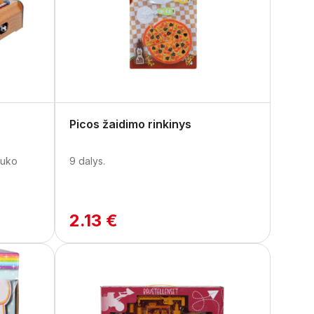
Picos žaidimo rinkinys
iuko
9 dalys.
2.13 €