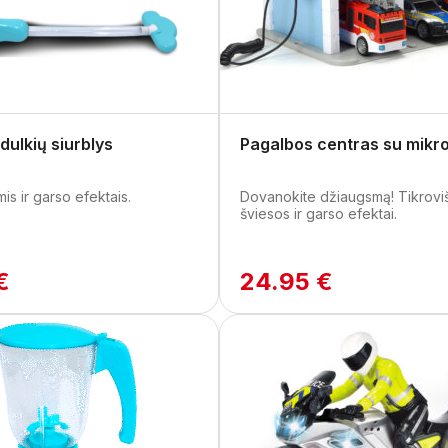
 dulkių siurblys
Pagalbos centras su mikr
is ir garso efektais.
Dovanokite džiaugsmą! Tikroviš
šviesos ir garso efektai.
€
24.95 €