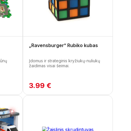
„Ravensburger“ Rubiko kubas
vūnų
Įdomus ir strateginis kryžiukų-nuliukų
žaidimas visai šeimai.
3.99 €