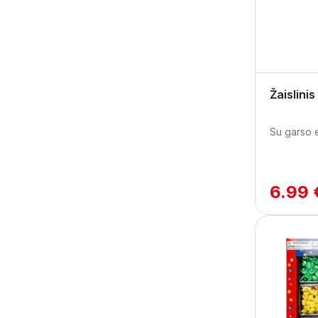
Žaislini
Su garso e
6.99 