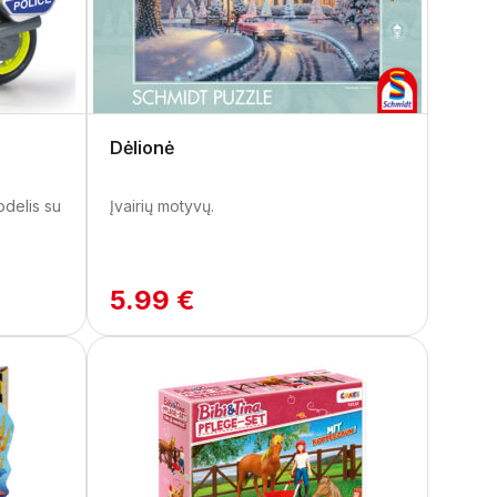
Dėlionė
odelis su
Įvairių motyvų.
5.99 €