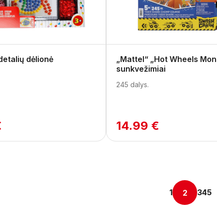
detalių dėlionė
„Mattel“ „Hot Wheels Mon
sunkvežimiai
245 dalys.
€
14.99 €
1
3
4
5
2