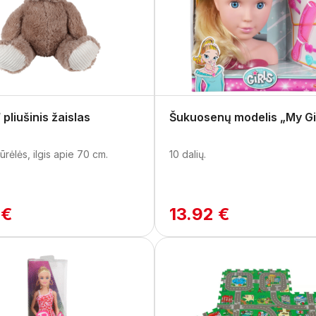
pliušinis žaislas
Šukuosenų modelis „My Gi
gūrėlės, ilgis apie 70 cm.
10 dalių.
 €
13.92 €