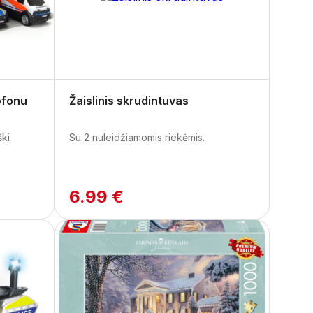
ofonu
Žaislinis skrudintuvas
ki
Su 2 nuleidžiamomis riekėmis.
6.99 €