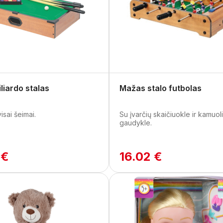
liardo stalas
Mažas stalo futbolas
sai šeimai.
Su įvarčių skaičiuokle ir kamuol
gaudykle.
 €
16.02 €