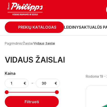
PREKIŲ KATALOGAS
LEIDINYS
AKTUALŪS P
Pagrindinis
Žaislai
Vidaus žaislai
VIDAUS ŽAISLAI
Kaina
Rodoma 19 - 
-
Filtruoti