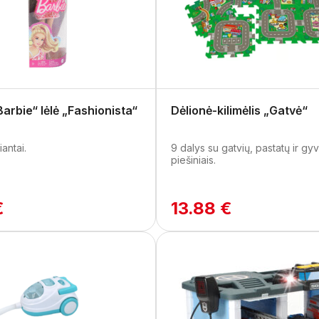
Barbie“ lėlė „Fashionista“
Dėlionė-kilimėlis „Gatvė“
iantai.
9 dalys su gatvių, pastatų ir gy
piešiniais.
€
13.88 €