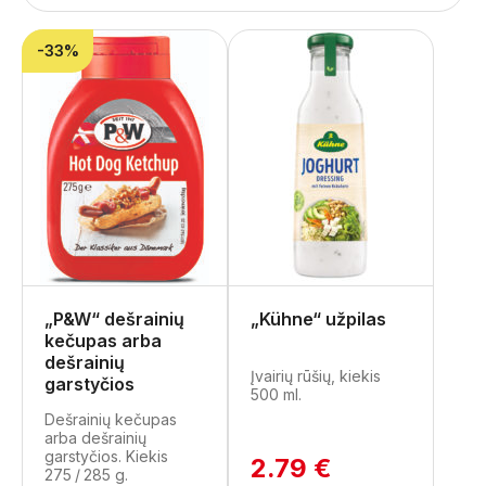
-33%
„P&W“ dešrainių
„Kühne“ užpilas
kečupas arba
dešrainių
Įvairių rūšių, kiekis
garstyčios
500 ml.
Dešrainių kečupas
arba dešrainių
garstyčios. Kiekis
2.79 €
275 / 285 g.