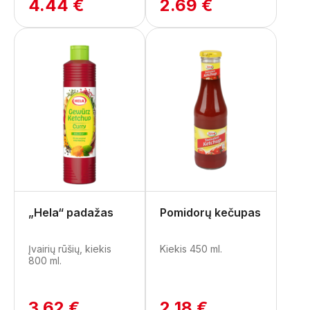
4.44 €
2.69 €
„Hela“ padažas
Pomidorų kečupas
Įvairių rūšių, kiekis
Kiekis 450 ml.
800 ml.
3.62 €
2.18 €