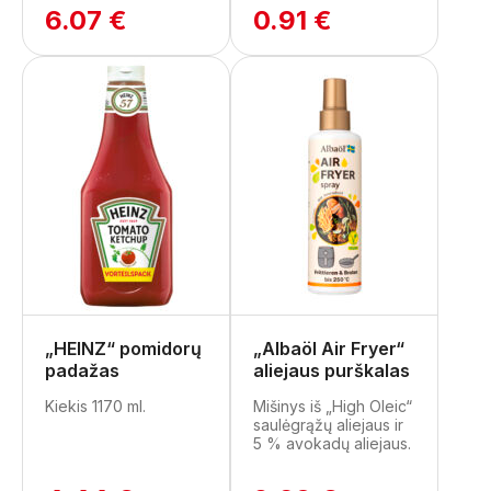
6.07 €
0.91 €
„HEINZ“ pomidorų
„Albaöl Air Fryer“
padažas
aliejaus purškalas
Kiekis 1170 ml.
Mišinys iš „High Oleic“
saulėgrąžų aliejaus ir
5 % avokadų aliejaus.