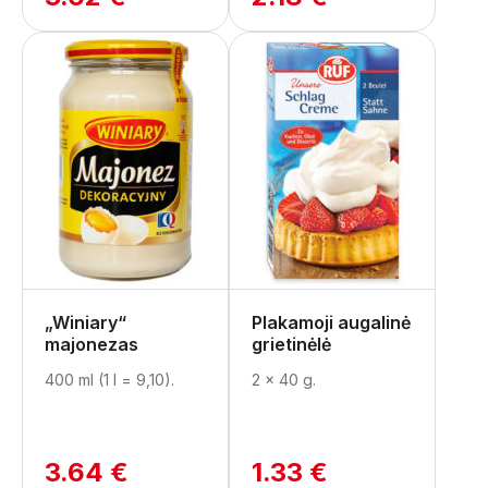
„Winiary“
Plakamoji augalinė
majonezas
grietinėlė
400 ml (1 l = 9,10).
2 x 40 g.
3.64 €
1.33 €