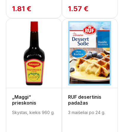
1.81 €
1.57 €
„Maggi“
RUF desertinis
prieskonis
padažas
Skystas, kiekis 960 g.
3 maišeliai po 24 g.