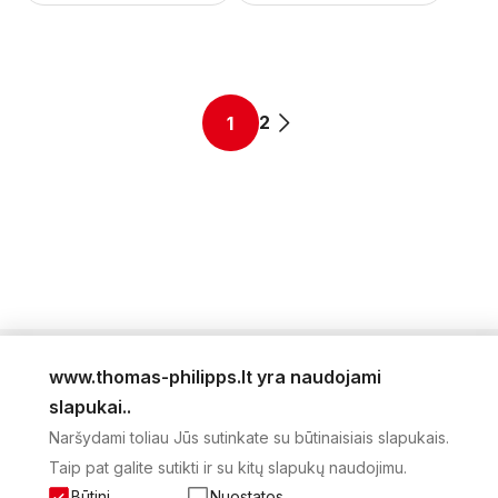
2
1
www.thomas-philipps.lt yra naudojami
LEIDINYS
slapukai..
AKTUALŪS PASIŪLYMAI
Naršydami toliau Jūs sutinkate su būtinaisiais slapukais.
NAUJIENLAIŠKIS
Taip pat galite sutikti ir su kitų slapukų naudojimu.
APIE MUS
KONTAKTAI
Būtini
Nuostatos