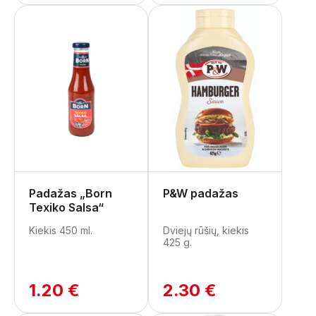
Padažas „Born
P&W padažas
Texiko Salsa“
Kiekis 450 ml.
Dviejų rūšių, kiekis
425 g.
1.20 €
2.30 €