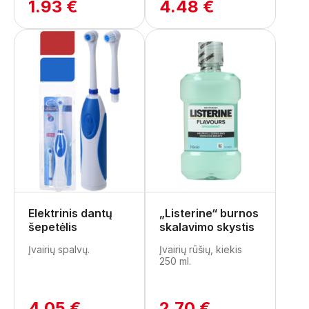
1.93 €
4.48 €
Elektrinis dantų
„Listerine“ burnos
šepetėlis
skalavimo skystis
Įvairių spalvų.
Įvairių rūšių, kiekis
250 ml.
4.05 €
2.70 €