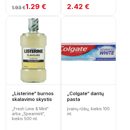
1.29 €
2.42 €
1.93 €
„Listerine“ burnos
„Colgate“ dantų
skalavimo skystis
pasta
„Fresh Lime & Mint“
Įvairių rūšių, kiekis 100
arba „Spearmint“,
ml.
kiekis 500 ml.