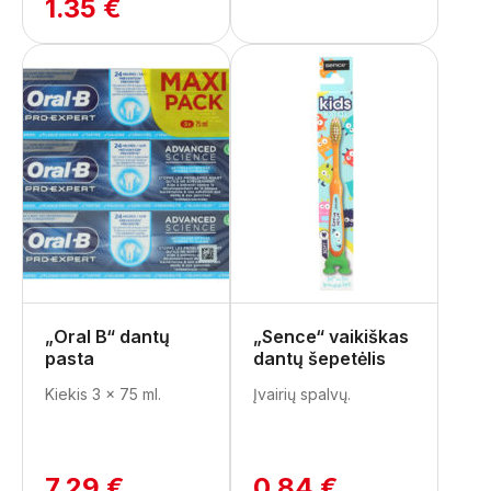
1.35 €
„Oral B“ dantų
„Sence“ vaikiškas
pasta
dantų šepetėlis
Kiekis 3 x 75 ml.
Įvairių spalvų.
7.29 €
0.84 €