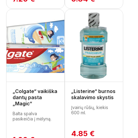
„Colgate“ vaikiška
„Listerine“ burnos
dantų pasta
skalavimo skystis
„Magic“
Įvairių rūšių, kiekis
600 ml.
Balta spalva
pasikeičia į mėlyną.
4.85 €