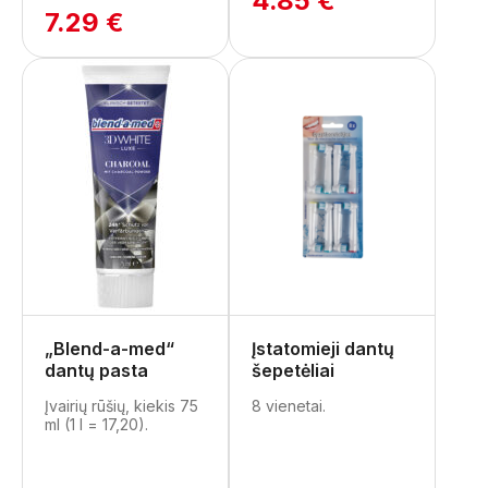
4.85 €
7.29 €
„Blend-a-med“
Įstatomieji dantų
dantų pasta
šepetėliai
Įvairių rūšių, kiekis 75
8 vienetai.
ml (1 l = 17,20).