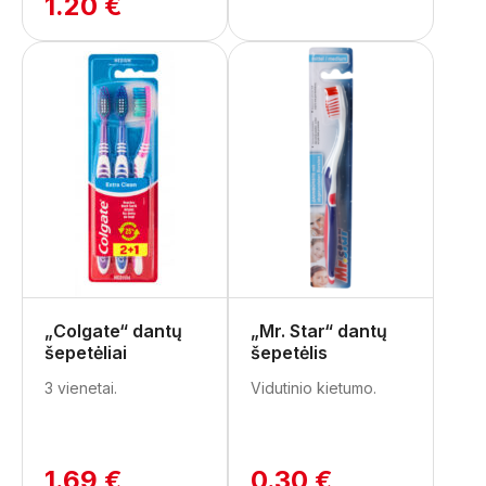
1.20 €
„Colgate“ dantų
„Mr. Star“ dantų
šepetėliai
šepetėlis
3 vienetai.
Vidutinio kietumo.
1.69 €
0.30 €