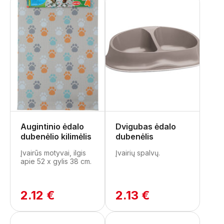
Augintinio ėdalo
Dvigubas ėdalo
dubenėlio kilimėlis
dubenėlis
Įvairūs motyvai, ilgis
Įvairių spalvų.
apie 52 x gylis 38 cm.
2.12 €
2.13 €