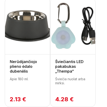
Nerūdijančiojo
Šviečiantis LED
plieno ėdalo
pakabukas
dubenėlis
„Thempa“
Apie 180 ml.
Šviečia nuolat arba
mirksi.
2.13 €
4.28 €