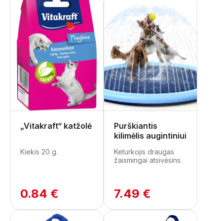
„Vitakraft“ katžolė
Purškiantis
kilimėlis augintiniui
Kiekis 20 g.
Keturkojis draugas
žaismingai atsivėsins.
0.84 €
7.49 €