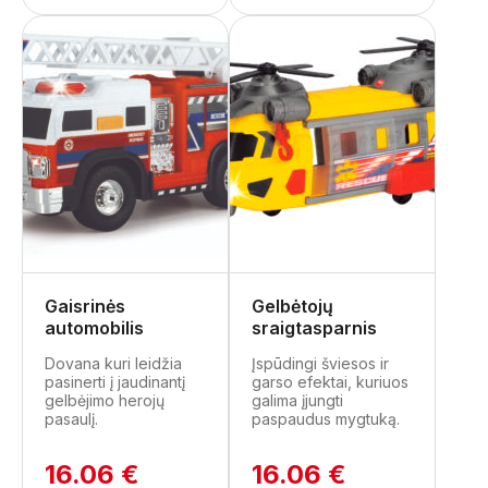
Gaisrinės
Gelbėtojų
automobilis
sraigtasparnis
Dovana kuri leidžia
Įspūdingi šviesos ir
pasinerti į jaudinantį
garso efektai, kuriuos
gelbėjimo herojų
galima įjungti
pasaulį.
paspaudus mygtuką.
16.06 €
16.06 €