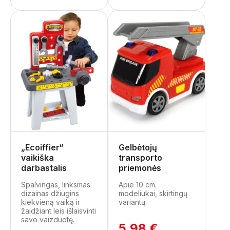
„Ecoiffier“
Gelbėtojų
vaikiška
transporto
darbastalis
priemonės
Spalvingas, linksmas
Apie 10 cm.
dizainas džiugins
modeliukai, skirtingų
kiekvieną vaiką ir
variantų.
žaidžiant leis išlaisvinti
savo vaizduotę.
5.98 €