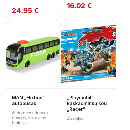
16.02 €
24.95 €
MAN „Flixbus“
„Playmobil“
autobusas
kaskadininkų šou
„Racer“
Atidaromos durys ir
dangtis, vairavimo
45 dalys.
funkcija.