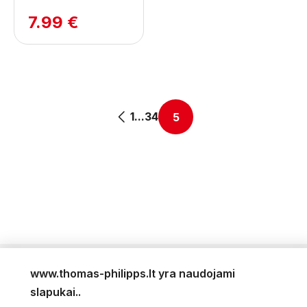
7.99 €
1
...
3
4
5
www.thomas-philipps.lt yra naudojami
LEIDINYS
slapukai..
AKTUALŪS PASIŪLYMAI