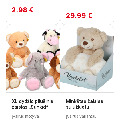
2.98 €
29.99 €
XL dydžio pliušinis
Minkštas žaislas
žaislas „Sunkid“
su užklotu
Įvairūs motyvai.
Įvairūs variantai.