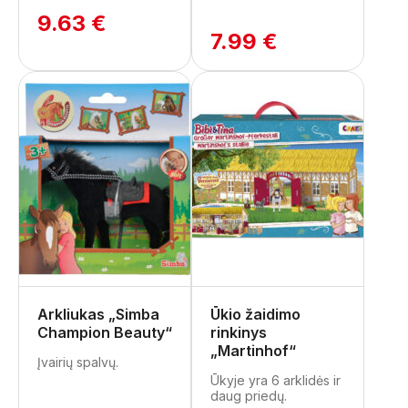
9.63 €
7.99 €
Arkliukas „Simba
Ūkio žaidimo
Champion Beauty“
rinkinys
„Martinhof“
Įvairių spalvų.
Ūkyje yra 6 arklidės ir
daug priedų.