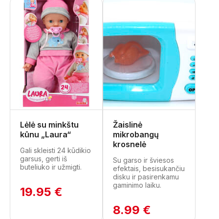
Lėlė su minkštu
Žaislinė
kūnu „Laura“
mikrobangų
krosnelė
Gali skleisti 24 kūdikio
garsus, gerti iš
Su garso ir šviesos
buteliuko ir užmigti.
efektais, besisukančiu
disku ir pasirenkamu
gaminimo laiku.
19.95 €
8.99 €