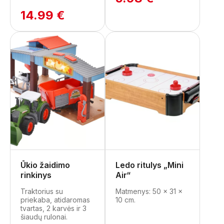
14.99 €
Ūkio žaidimo
Ledo ritulys „Mini
rinkinys
Air“
Traktorius su
Matmenys: 50 x 31 x
priekaba, atidaromas
10 cm.
tvartas, 2 karvės ir 3
šiaudų rulonai.