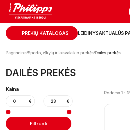
PREKIŲ KATALOGAS
LEIDINYS
AKTUALŪS P
Pagrindinis
Sporto, iškylų ir laisvalaikio prekės
Dailės prekės
DAILĖS PREKĖS
Kaina
Rodoma 1 - 18
-
Filtruoti