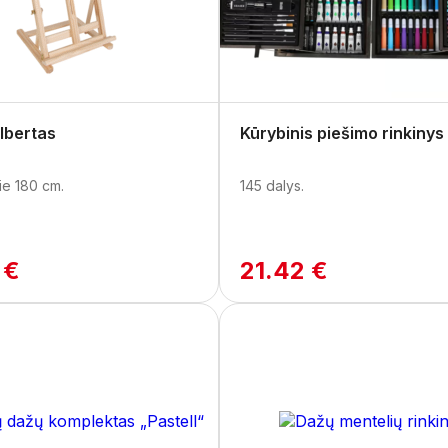
lbertas
Kūrybinis piešimo rinkinys
ie 180 cm.
145 dalys.
 €
21.42 €