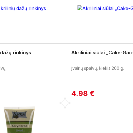
 dažų rinkinys
Akriliniai siūlai „Cake-Gar
lvų,
Įvairių spalvų, kiekis 200 g.
€
4.98 €