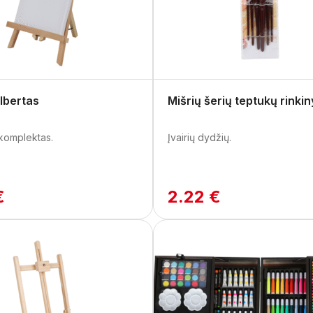
lbertas
Mišrių šerių teptukų rinkin
 komplektas.
Įvairių dydžių.
€
2.22 €