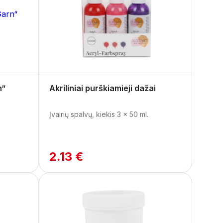
n“
Akriliniai purškiamieji dažai
Įvairių spalvų, kiekis 3 x 50 ml.
2.13 €