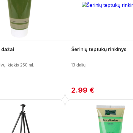
i dažai
Šerinių teptukų rinkinys
lvų, kiekis 250 ml.
13 dalių.
€
2.99 €