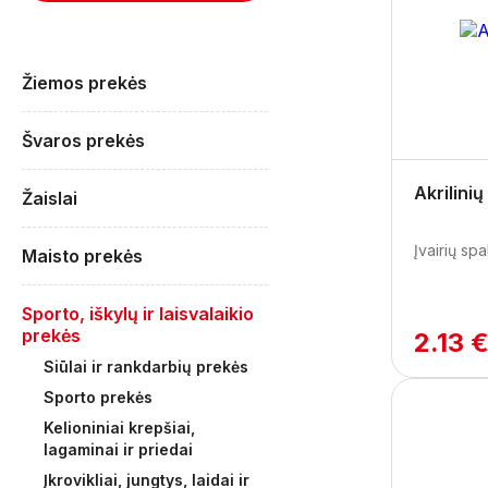
Žiemos prekės
Švaros prekės
Akrilinių
Žaislai
Įvairių spa
Maisto prekės
Sporto, iškylų ir laisvalaikio
prekės
2.13 
Siūlai ir rankdarbių prekės
Sporto prekės
Kelioniniai krepšiai,
lagaminai ir priedai
Įkrovikliai, jungtys, laidai ir