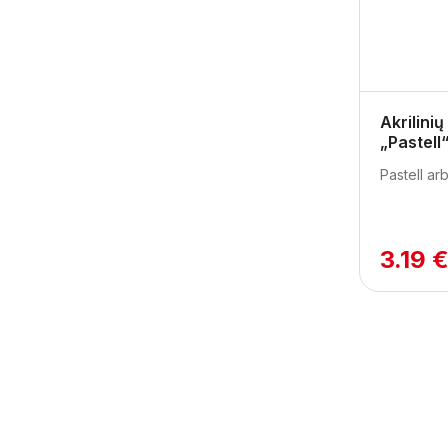
Akrilini
„Pastell
Pastell ar
3.19 