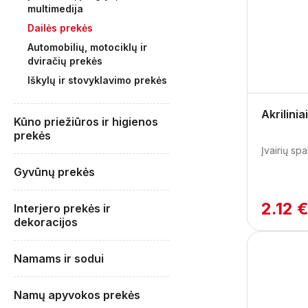
multimedija
Dailės prekės
Automobilių, motociklų ir
dviračių prekės
Iškylų ir stovyklavimo prekės
Akrilinia
Kūno priežiūros ir higienos
prekės
Įvairių spa
Gyvūnų prekės
2.12 
Interjero prekės ir
dekoracijos
Namams ir sodui
Namų apyvokos prekės