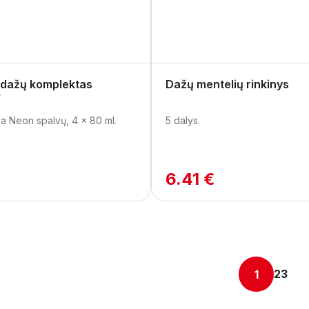
ų dažų komplektas
Dažų mentelių rinkinys
“
ba Neon spalvų, 4 x 80 ml.
5 dalys.
€
6.41 €
2
3
1