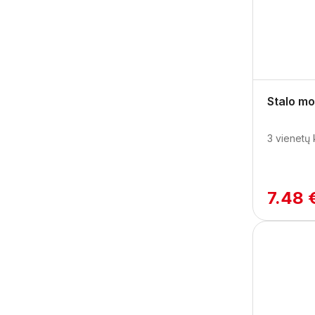
Stalo mo
3 vienetų
7.48 