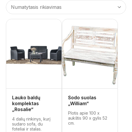
Lauko baldų
Sodo suolas
komplektas
„William“
„Rosalie“
Plotis apie 100 x
aukštis 90 x gylis 52
4 dalių rinkinys, kurį
cm.
sudaro sofa, du
foteliai ir stalas.