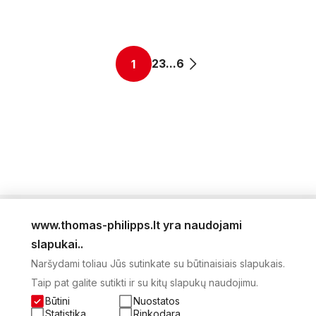
2
3
...
6
1
www.thomas-philipps.lt yra naudojami
LEIDINYS
slapukai..
AKTUALŪS PASIŪLYMAI
Naršydami toliau Jūs sutinkate su būtinaisiais slapukais.
NAUJIENLAIŠKIS
Taip pat galite sutikti ir su kitų slapukų naudojimu.
APIE MUS
KONTAKTAI
Būtini
Nuostatos
PRIVATUMO POLITIKA
Statistika
Rinkodara