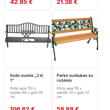
42.85 €
21.38 €
Sodo suolas „2 in
Parko suoliukas su
1“
rožėmis
Plotis apie 150 x
Plotis apie 115 x
aukštis 88 x gylis 56
aukštis 74 x gylis 52
cm.
cm.
106.62 €
58.88 €