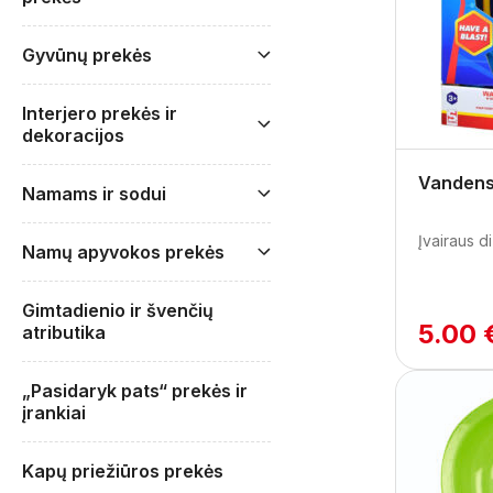
Gyvūnų prekės
Interjero prekės ir
dekoracijos
Vandens
Namams ir sodui
Įvairaus d
Namų apyvokos prekės
Gimtadienio ir švenčių
5.00 
atributika
„Pasidaryk pats“ prekės ir
įrankiai
Kapų priežiūros prekės