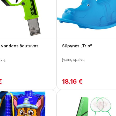
“ vandens šautuvas
Sūpynės „Trio“
lvų.
Įvairių spalvų.
€
18.16 €