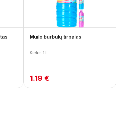
etas
Muilo burbulų tirpalas
Kiekis 1 l.
1.19 €