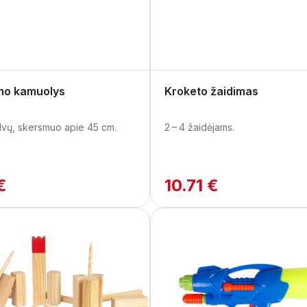
imo kamuolys
Kroketo žaidimas
alvų, skersmuo apie 45 cm.
2 – 4 žaidėjams.
€
10.71 €