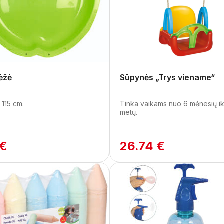
ėžė
Sūpynės „Trys viename“
 115 cm.
Tinka vaikams nuo 6 mėnesių ik
metų.
 €
26.74 €