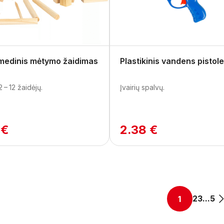
 medinis mėtymo žaidimas
Plastikinis vandens pistol
2 – 12 žaidėjų.
Įvairių spalvų.
 €
2.38 €
2
3
...
5
1