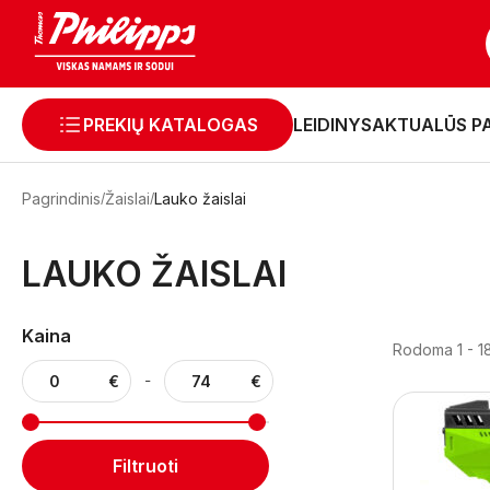
PREKIŲ KATALOGAS
LEIDINYS
AKTUALŪS P
Pagrindinis
Žaislai
Lauko žaislai
LAUKO ŽAISLAI
Kaina
Rodoma 1 - 18
-
Filtruoti