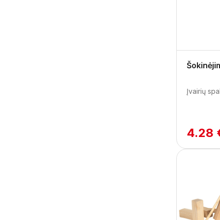
Šokinėj
Įvairių sp
4.28 