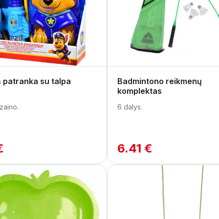
 patranka su talpa
Badmintono reikmenų
komplektas
izaino.
6 dalys.
€
6.41 €