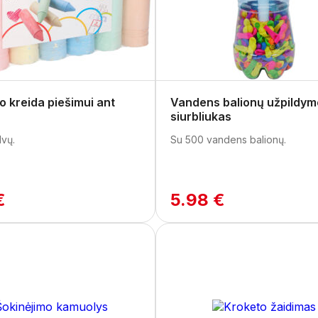
o kreida piešimui ant
Vandens balionų užpildym
siurbliukas
lvų.
Su 500 vandens balionų.
€
5.98 €