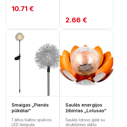
10.71 €
2.66 €
Smaigas „Pienės
Saulės energijos
pūkėliai“
žibintas „Lotusas“
1 šiltos baltos spalvos
Saulės lotoso gėlė su
LED lemputė.
struktūrinio stiklo