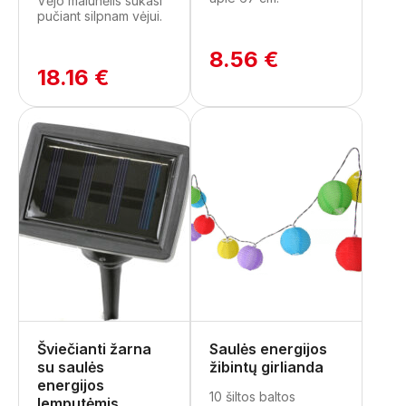
Vėjo malūnėlis sukasi
pučiant silpnam vėjui.
8.56 €
18.16 €
Šviečianti žarna
Saulės energijos
su saulės
žibintų girlianda
energijos
10 šiltos baltos
lemputėmis