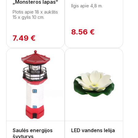
„Monsteros lapas“
Ilgis apie 4,8 m.
Plotis apie 18 x aukštis
15 x gylis 10 cm.
8.56 €
7.49 €
Saulės energijos
LED vandens lelija
švyturys