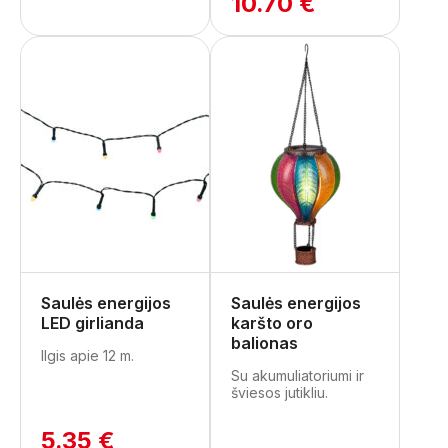
10.70 €
Saulės energijos
Saulės energijos
LED girlianda
karšto oro
balionas
Ilgis apie 12 m.
Su akumuliatoriumi ir
šviesos jutikliu.
5.35 €