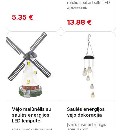
rutuliu ir šiltai baltu LED
apšvietimu.
5.35 €
13.88 €
Vėjo malūnėlis su
Saulės energijos
saulės energijos
vėjo dekoracija
LED lempute
Įvairūs variantai, ilgis
apie 67 cm.