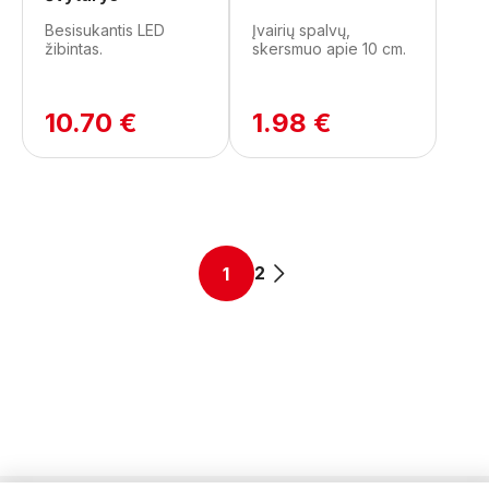
Besisukantis LED
Įvairių spalvų,
žibintas.
skersmuo apie 10 cm.
10.70 €
1.98 €
2
1