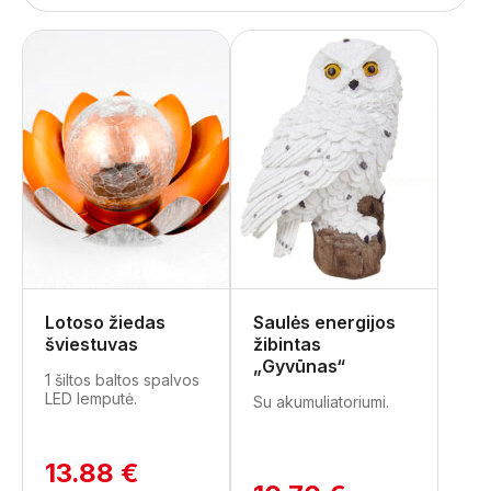
Lotoso žiedas
Saulės energijos
šviestuvas
žibintas
„Gyvūnas“
1 šiltos baltos spalvos
LED lemputė.
Su akumuliatoriumi.
13.88 €