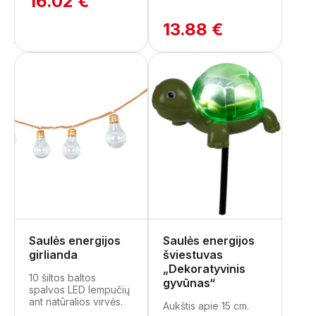
16.02 €
13.88 €
Saulės energijos
Saulės energijos
girlianda
šviestuvas
„Dekoratyvinis
10 šiltos baltos
gyvūnas“
spalvos LED lempučių
ant natūralios virvės.
Aukštis apie 15 cm.