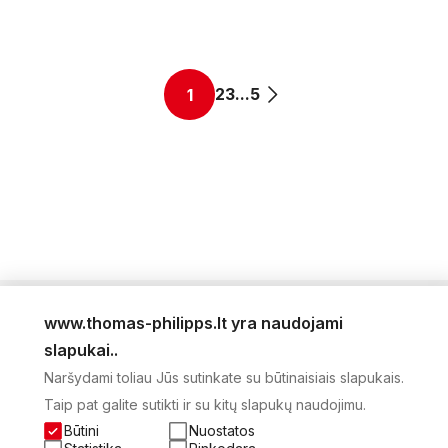
2
3
...
5
1
www.thomas-philipps.lt yra naudojami
LEIDINYS
slapukai..
AKTUALŪS PASIŪLYMAI
Naršydami toliau Jūs sutinkate su būtinaisiais slapukais.
NAUJIENLAIŠKIS
Taip pat galite sutikti ir su kitų slapukų naudojimu.
APIE MUS
KONTAKTAI
Būtini
Nuostatos
PRIVATUMO POLITIKA