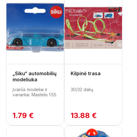
„Siku“ automobilių
Kilpinė trasa
modeliuka
Įvairūs modeliai ir
30/32 dalių.
variantai. Mastelis 1:55.
1.79 €
13.88 €