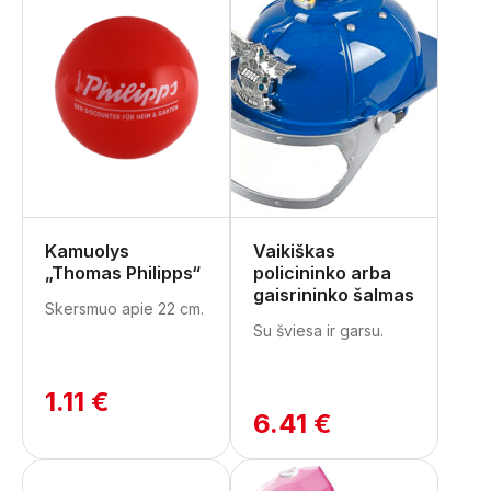
Kamuolys
Vaikiškas
„Thomas Philipps“
policininko arba
gaisrininko šalmas
Skersmuo apie 22 cm.
Su šviesa ir garsu.
1.11 €
6.41 €