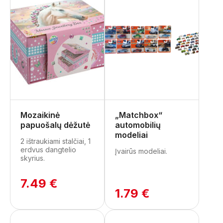
Mozaikinė
„Matchbox“
papuošalų dėžutė
automobilių
modeliai
2 ištraukiami stalčiai, 1
erdvus dangtelio
Įvairūs modeliai.
skyrius.
7.49 €
1.79 €