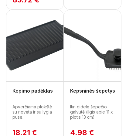
Kepimo padėklas
Kepsninės šepetys
Apverčiama plokštė
Itin didelė šepečio
su rievėta ir su lygia
galvutė (ilgis apie 11 x
puse.
plotis 13 cm).
18.21 €
4.98 €