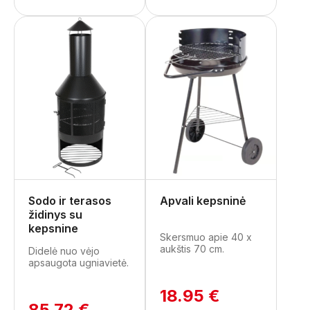
Sodo ir terasos
Apvali kepsninė
židinys su
kepsnine
Skersmuo apie 40 x
aukštis 70 cm.
Didelė nuo vėjo
apsaugota ugniavietė.
18.95 €
85.72 €