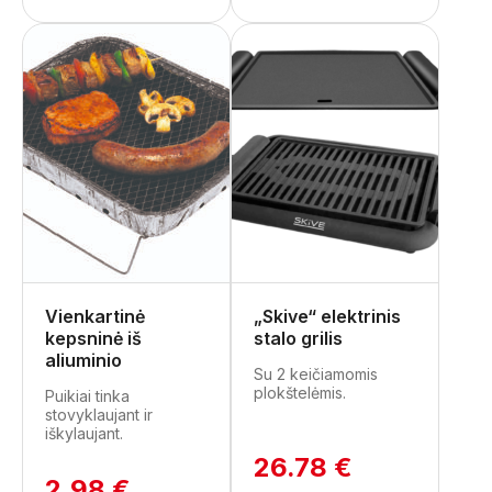
Vienkartinė
„Skive“ elektrinis
kepsninė iš
stalo grilis
aliuminio
Su 2 keičiamomis
plokštelėmis.
Puikiai tinka
stovyklaujant ir
iškylaujant.
26.78 €
2.98 €