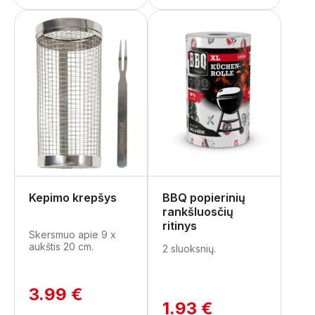
Kepimo krepšys
BBQ popierinių
rankšluosčių
ritinys
Skersmuo apie 9 x
aukštis 20 cm.
2 sluoksnių.
3.99 €
1.93 €