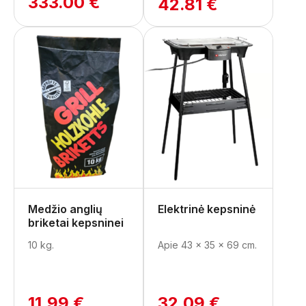
333.00 €
42.81 €
Medžio anglių
Elektrinė kepsninė
briketai kepsninei
10 kg.
Apie 43 x 35 x 69 cm.
11.99 €
32.09 €