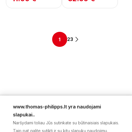
2
3
1
www.thomas-philipps.lt yra naudojami
LEIDINYS
slapukai..
AKTUALŪS PASIŪLYMAI
Naršydami toliau Jūs sutinkate su būtinaisiais slapukais.
NAUJIENLAIŠKIS
Taip pat galite sutikti ir su kitų slapukų naudojimu.
APIE MUS