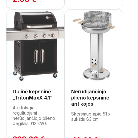
Dujinė kepsninė
Nerūdijančiojo
„TritonMaxX 4.1“
plieno kepsninė
ant kojos
4-ri tolygiai
reguliuojami
Skersmuo apie 51 x
nerūdijančiojo plieno
aukštis 83 cm.
degikliai (12 kW).