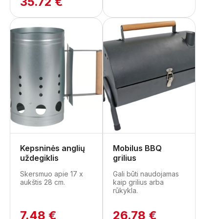
35.72 €
Kepsninės anglių
Mobilus BBQ
uždegiklis
grilius
Skersmuo apie 17 x
Gali būti naudojamas
aukštis 28 cm.
kaip grilius arba
rūkykla.
7.48 €
26.78 €