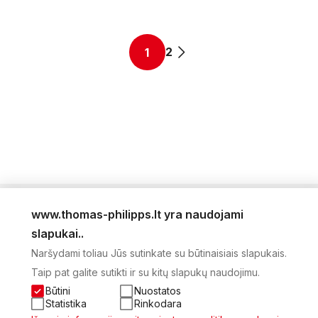
2
1
www.thomas-philipps.lt yra naudojami
LEIDINYS
slapukai..
AKTUALŪS PASIŪLYMAI
Naršydami toliau Jūs sutinkate su būtinaisiais slapukais.
NAUJIENLAIŠKIS
Taip pat galite sutikti ir su kitų slapukų naudojimu.
APIE MUS
KONTAKTAI
Būtini
Nuostatos
PRIVATUMO POLITIKA
Statistika
Rinkodara
SĄSKAITA