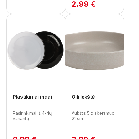
2.99 €
Plastikiniai indai
Gili lėkštė
Pasirinkimai iš 4-rių
Aukštis 5 x skersmuo
variantų.
21 cm.