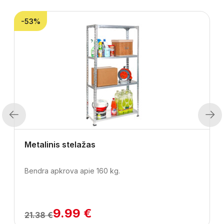
-53%
Previous
Next
Metalinis stelažas
Bendra apkrova apie 160 kg.
9.99 €
21.38 €