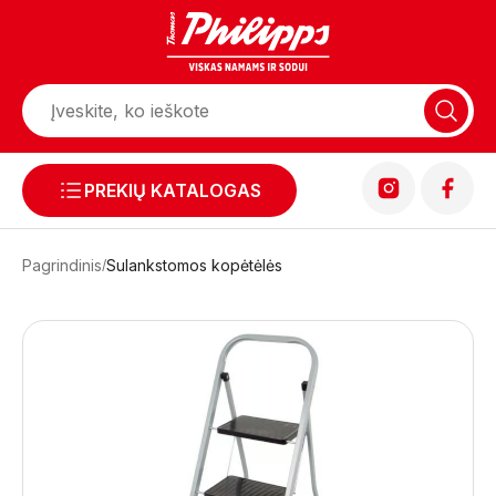
PREKIŲ KATALOGAS
Pagrindinis
Sulankstomos kopėtėlės