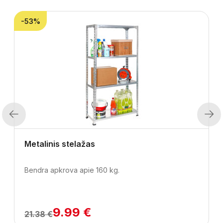
-53%
Previous
Next
Metalinis stelažas
Bendra apkrova apie 160 kg.
9.99 €
21.38 €