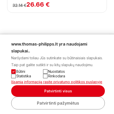
26.66 €
32.14 €
www.thomas-philipps.lt yra naudojami
LEIDINYS
slapukai..
AKTUALŪS PASIŪLYMAI
Naršydami toliau Jūs sutinkate su būtinaisiais slapukais.
NAUJIENLAIŠKIS
Taip pat galite sutikti ir su kitų slapukų naudojimu.
APIE MUS
KONTAKTAI
Būtini
Nuostatos
PRIVATUMO POLITIKA
Statistika
Rinkodara
SĄSKAITA
Išsamią informaciją rasite privatumo politikos puslapyje
2026 Visos teisės saugomos © UAB Thomas Philips Baltex
Patvirtinti visus
Sukurta:
Patvirtinti pažymėtus