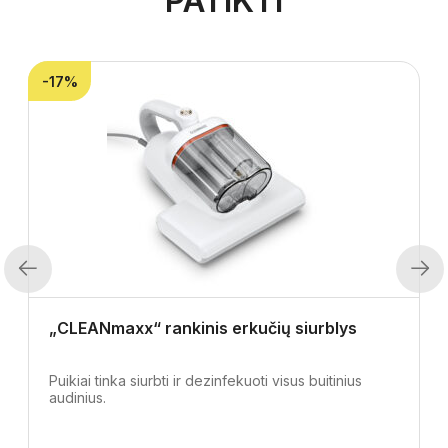
PATIKTI
-17%
Previous
Next
„CLEANmaxx“ rankinis erkučių siurblys
Puikiai tinka siurbti ir dezinfekuoti visus buitinius
audinius.