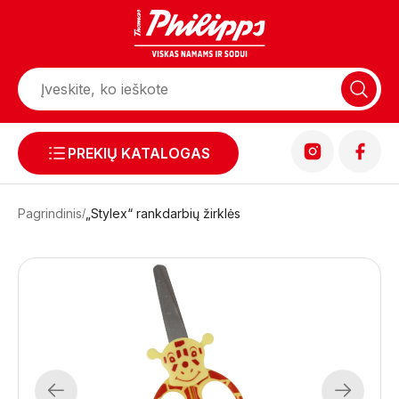
PREKIŲ KATALOGAS
Pagrindinis
„Stylex“ rankdarbių žirklės
Previous
Next