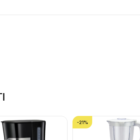
I
-21%