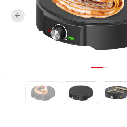
Previous
1
2
3
4