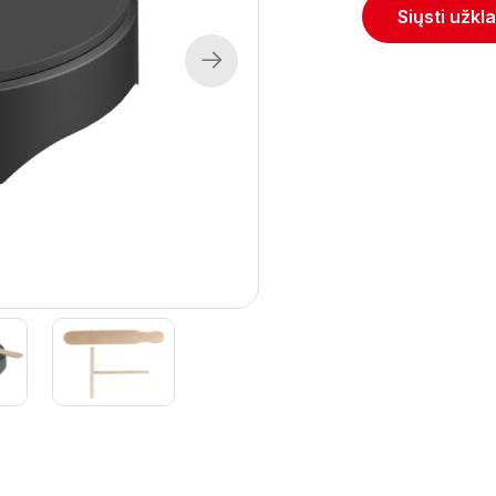
Siųsti užkl
Next