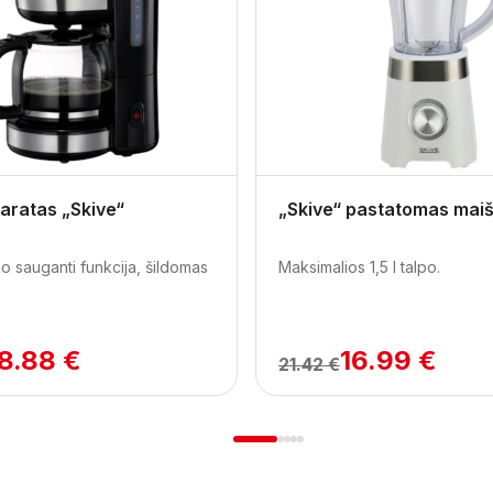
aratas „Skive“
„Skive“ pastatomas mai
o sauganti funkcija, šildomas
Maksimalios 1,5 l talpo.
8.88 €
16.99 €
21.42 €
1
2
3
4
5