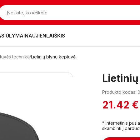
ASIŪLYMAI
NAUJIENLAIŠKIS
rtuvės technika
Lietinių blynų keptuvė
Lietini
Produkto kodas: 
21.42 €
* Internetinis pus
skambinti į parduo