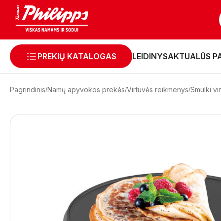
PREKIŲ KATALOGAS
LEIDINYS
AKTUALŪS P
Pagrindinis
Namų apyvokos prekės
Virtuvės reikmenys
Smulki vi