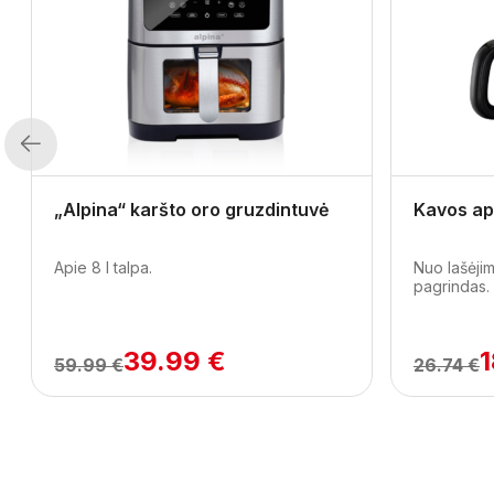
Previous
„Alpina“ karšto oro gruzdintuvė
Kavos ap
Apie 8 l talpa.
Nuo lašėjim
pagrindas.
39.99 €
1
59.99 €
26.74 €