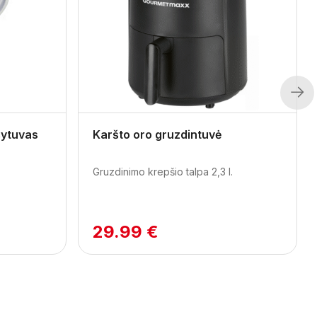
Next
šytuvas
Karšto oro gruzdintuvė
Gruzdinimo krepšio talpa 2,3 l.
29.99 €