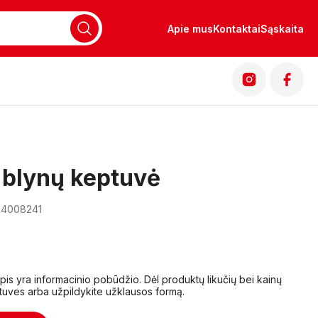
Apie mus
Kontaktai
Sąskaita
ų blynų keptuvė
04008241
lapis yra informacinio pobūdžio. Dėl produktų likučių bei kainų
tuves arba užpildykite užklausos formą.