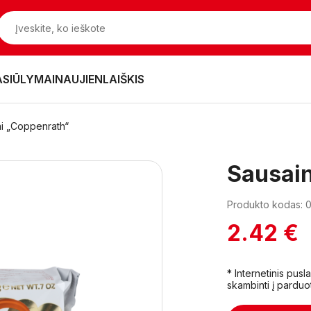
ASIŪLYMAI
NAUJIENLAIŠKIS
ai „Coppenrath“
Sausain
Produkto kodas: 
2.42 €
* Internetinis pus
skambinti į parduo