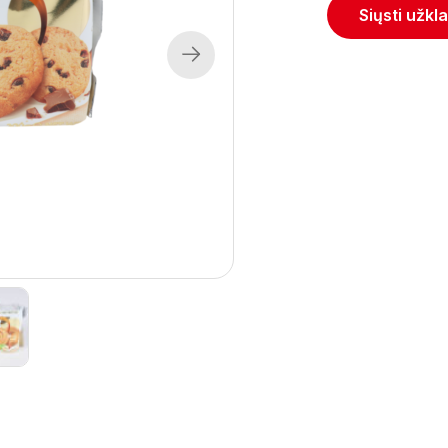
Siųsti užkl
Next