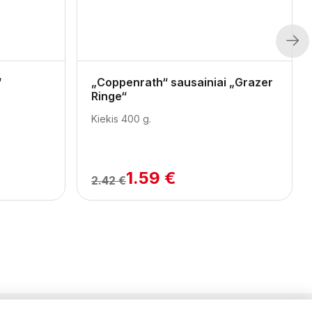
Next
“
„Coppenrath“ sausainiai „Grazer
Ringe“
Kiekis 400 g.
1.59 €
2.42 €