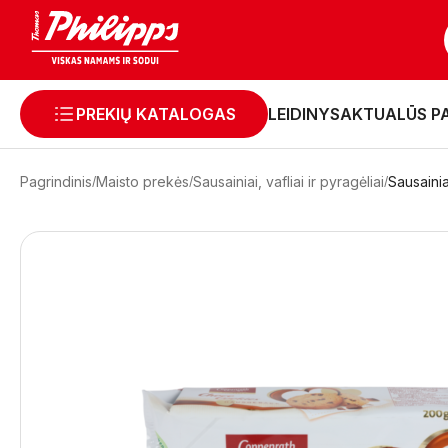
PREKIŲ KATALOGAS
LEIDINYS
AKTUALŪS P
Pagrindinis
Maisto prekės
Sausainiai, vafliai ir pyragėliai
Sausaini