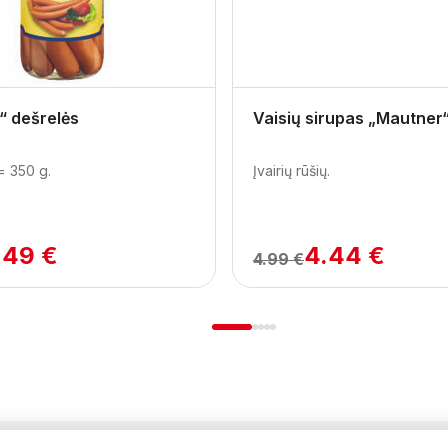
“ dešrelės
Vaisių sirupas „Mautner
= 350 g.
Įvairių rūšių.
.49 €
4.44 €
4.99 €
1
2
3
4
5