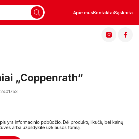
Apie mus
Kontaktai
Sąskaita
iai „Coppenrath“
02401753
lapis yra informacinio pobūdžio. Dėl produktų likučių bei kainų
tuves arba užpildykite užklausos formą.