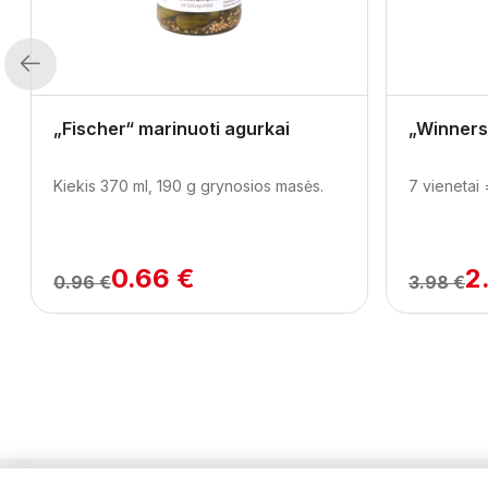
Previous
„Fischer“ marinuoti agurkai
„Winners
Kiekis 370 ml, 190 g grynosios masės.
7 vienetai 
0.66 €
2
0.96 €
3.98 €