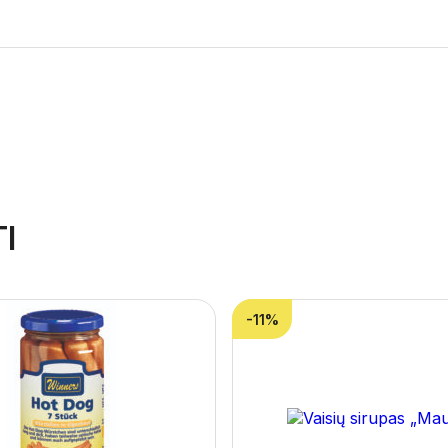
I
-11%