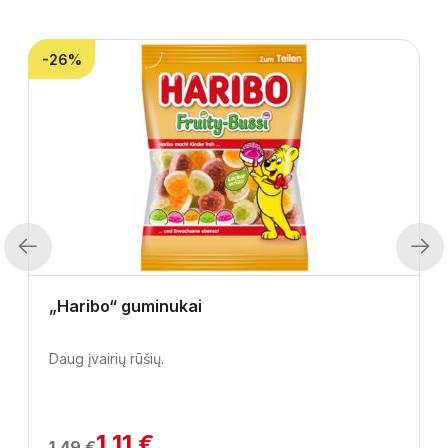
-26%
Previous
Next
„Haribo“ guminukai
Daug įvairių rūšių.
1.11 €
1.49 €