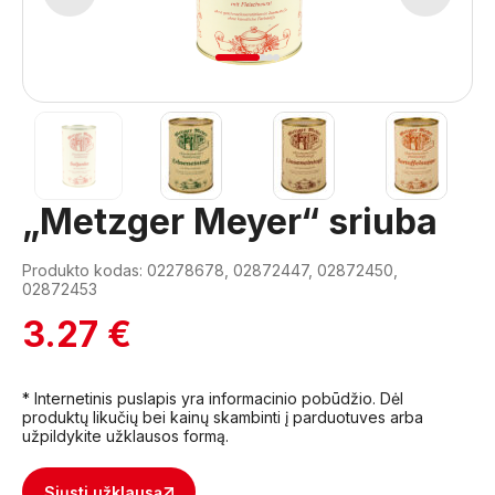
1
2
3
4
„Metzger Meyer“ sriuba
Produkto kodas: 02278678, 02872447, 02872450,
02872453
3.27 €
* Internetinis puslapis yra informacinio pobūdžio. Dėl
produktų likučių bei kainų skambinti į parduotuves arba
užpildykite užklausos formą.
Siųsti užklausą