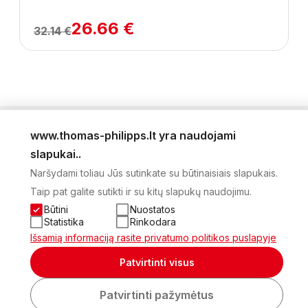
26.66 €
32.14 €
www.thomas-philipps.lt yra naudojami
LEIDINYS
slapukai..
AKTUALŪS PASIŪLYMAI
Naršydami toliau Jūs sutinkate su būtinaisiais slapukais.
NAUJIENLAIŠKIS
Taip pat galite sutikti ir su kitų slapukų naudojimu.
APIE MUS
KONTAKTAI
Būtini
Nuostatos
PRIVATUMO POLITIKA
Statistika
Rinkodara
SĄSKAITA
Išsamią informaciją rasite privatumo politikos puslapyje
2026 Visos teisės saugomos © UAB Thomas Philips Baltex
Patvirtinti visus
Sukurta:
Patvirtinti pažymėtus