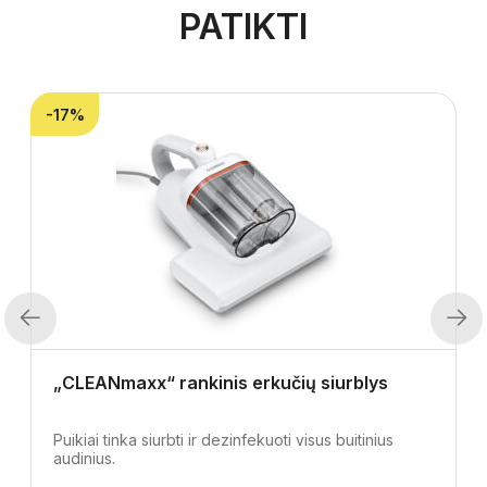
PATIKTI
-17%
Previous
Next
„CLEANmaxx“ rankinis erkučių siurblys
Puikiai tinka siurbti ir dezinfekuoti visus buitinius
audinius.