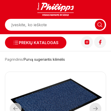
PREKIŲ KATALOGAS
Pagrindinis
Purvą sugeriantis kilimėlis
Previous
Next