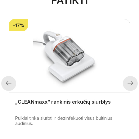
PATIKTI
-17%
Previous
Next
„CLEANmaxx“ rankinis erkučių siurblys
Puikiai tinka siurbti ir dezinfekuoti visus buitinius
audinius.