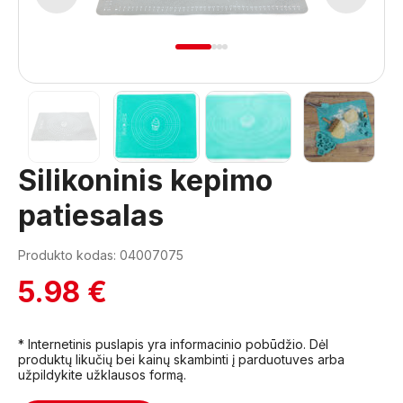
1
2
3
4
Silikoninis kepimo
patiesalas
Produkto kodas: 04007075
5.98 €
* Internetinis puslapis yra informacinio pobūdžio. Dėl
produktų likučių bei kainų skambinti į parduotuves arba
užpildykite užklausos formą.