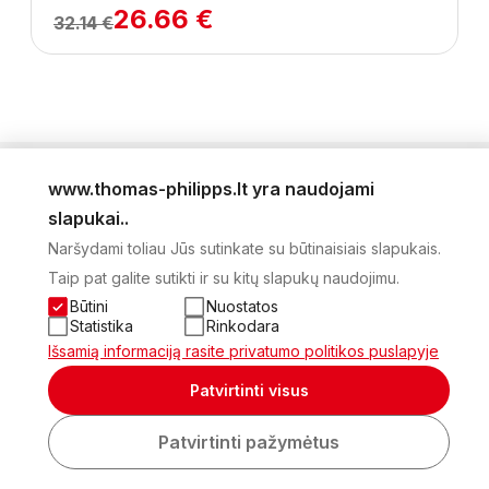
26.66 €
32.14 €
www.thomas-philipps.lt yra naudojami
LEIDINYS
slapukai..
AKTUALŪS PASIŪLYMAI
Naršydami toliau Jūs sutinkate su būtinaisiais slapukais.
NAUJIENLAIŠKIS
Taip pat galite sutikti ir su kitų slapukų naudojimu.
APIE MUS
KONTAKTAI
Būtini
Nuostatos
PRIVATUMO POLITIKA
Statistika
Rinkodara
SĄSKAITA
Išsamią informaciją rasite privatumo politikos puslapyje
2026 Visos teisės saugomos © UAB Thomas Philips Baltex
Patvirtinti visus
Sukurta:
Patvirtinti pažymėtus