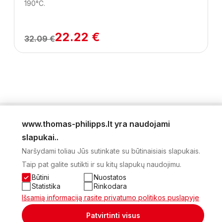
190°C.
22.22 €
32.09 €
www.thomas-philipps.lt yra naudojami
LEIDINYS
slapukai..
AKTUALŪS PASIŪLYMAI
Naršydami toliau Jūs sutinkate su būtinaisiais slapukais.
NAUJIENLAIŠKIS
Taip pat galite sutikti ir su kitų slapukų naudojimu.
APIE MUS
KONTAKTAI
Būtini
Nuostatos
PRIVATUMO POLITIKA
Statistika
Rinkodara
SĄSKAITA
Išsamią informaciją rasite privatumo politikos puslapyje
2026 Visos teisės saugomos © UAB Thomas Philips Baltex
Patvirtinti visus