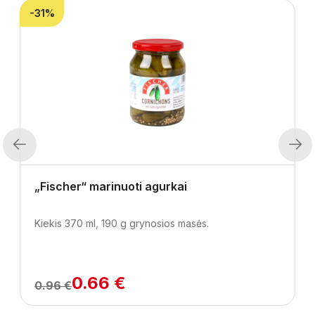
-31%
Previous
Next
„Fischer“ marinuoti agurkai
Kiekis 370 ml, 190 g grynosios masės.
0.66 €
0.96 €