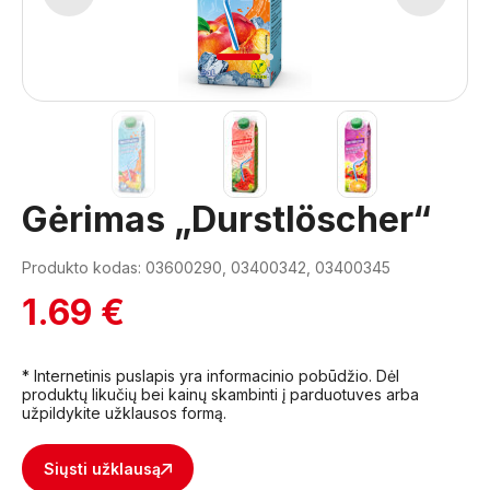
1
2
3
Gėrimas „Durstlöscher“
Produkto kodas: 03600290, 03400342, 03400345
1.69 €
* Internetinis puslapis yra informacinio pobūdžio. Dėl
produktų likučių bei kainų skambinti į parduotuves arba
užpildykite užklausos formą.
Siųsti užklausą