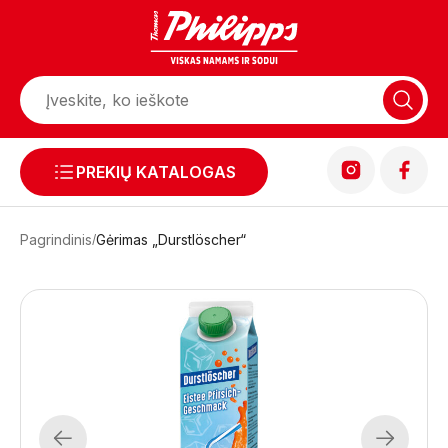
PREKIŲ KATALOGAS
Pagrindinis
Gėrimas „Durstlöscher“
Previous
Next