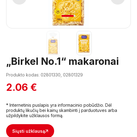
1
2
„Birkel No.1“ makaronai
Produkto kodas: 02801330, 02801329
2.06 €
* Internetinis puslapis yra informacinio pobūdžio. Dėl
produktų likučių bei kainų skambinti į parduotuves arba
užpildykite užklausos formą.
Siųsti užklausą