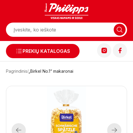
PREKIŲ KATALOGAS
Pagrindinis
„Birkel No.1“ makaronai
Previous
Next