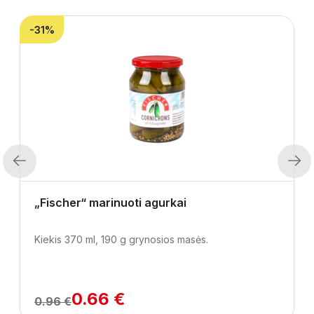
-31%
Previous
Next
„Fischer“ marinuoti agurkai
Kiekis 370 ml, 190 g grynosios masės.
0.66 €
0.96 €