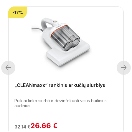
-17%
Previous
Next
„CLEANmaxx“ rankinis erkučių siurblys
Puikiai tinka siurbti ir dezinfekuoti visus buitinius
audinius.
26.66 €
32.14 €