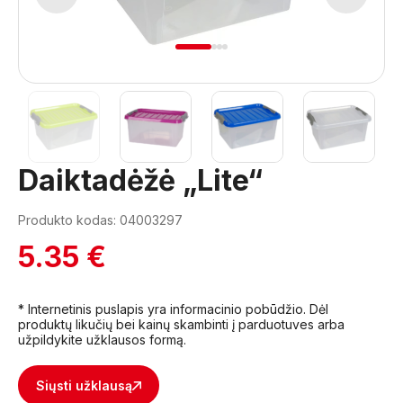
1
2
3
4
Daiktadėžė „Lite“
Produkto kodas: 04003297
5.35 €
* Internetinis puslapis yra informacinio pobūdžio. Dėl
produktų likučių bei kainų skambinti į parduotuves arba
užpildykite užklausos formą.
Siųsti užklausą