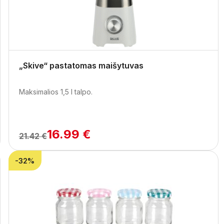
„Skive“ pastatomas maišytuvas
Maksimalios 1,5 l talpo.
16.99 €
21.42 €
-32%