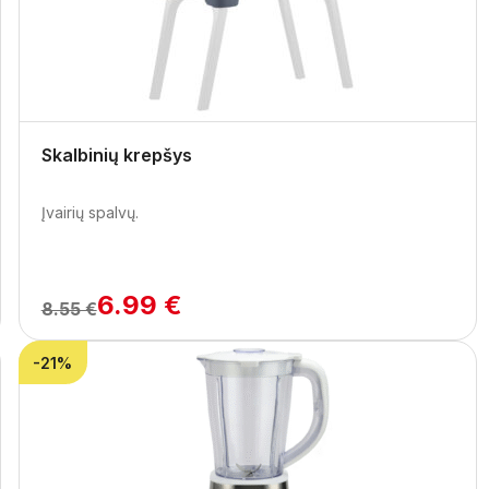
Skalbinių krepšys
Įvairių spalvų.
6.99 €
8.55 €
-21%