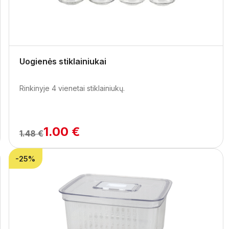
Uogienės stiklainiukai
Rinkinyje 4 vienetai stiklainiukų.
1.00 €
1.48 €
-25%