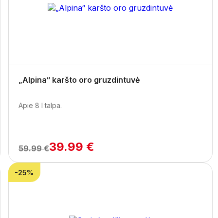
„Alpina“ karšto oro gruzdintuvė
Apie 8 l talpa.
39.99 €
59.99 €
-25%