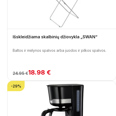
Išskleidžiama skalbinių džiovykla „SWAN“
Baltos ir mėlynos spalvos arba juodos ir pilkos spalvos.
18.98 €
24.95 €
-29%