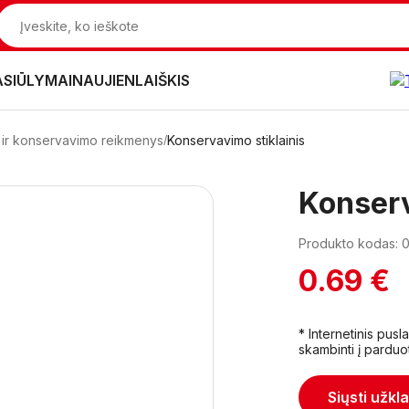
ASIŪLYMAI
NAUJIENLAIŠKIS
ai ir konservavimo reikmenys
Konservavimo stiklainis
Konserv
Produkto kodas:
0.69 €
* Internetinis pus
skambinti į parduo
Siųsti užkl