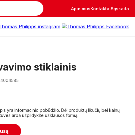
Apie mus
Kontaktai
Sąskaita
avimo stiklainis
 04004585
lapis yra informacinio pobūdžio. Dėl produktų likučių bei kainų
tuves arba užpildykite užklausos formą.
ausą