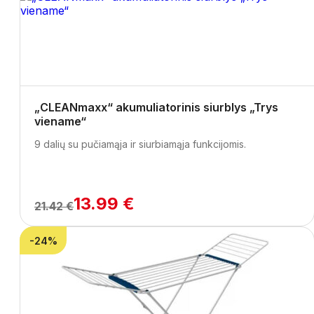
„CLEANmaxx“ akumuliatorinis siurblys „Trys
viename“
9 dalių su pučiamąja ir siurbiamąja funkcijomis.
13.99 €
21.42 €
-24%