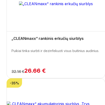
„CLEANmaxx“ rankinis erkučių siurblys
Puikiai tinka siurbti ir dezinfekuoti visus buitinius audinius.
26.66 €
32.14 €
-35%