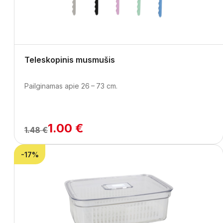
Teleskopinis musmušis
Pailginamas apie 26 – 73 cm.
1.00 €
1.48 €
-17%