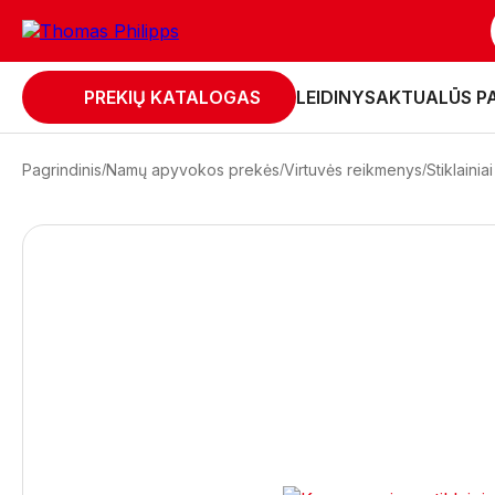
PREKIŲ KATALOGAS
LEIDINYS
AKTUALŪS P
Pagrindinis
Namų apyvokos prekės
Virtuvės reikmenys
Stiklaini