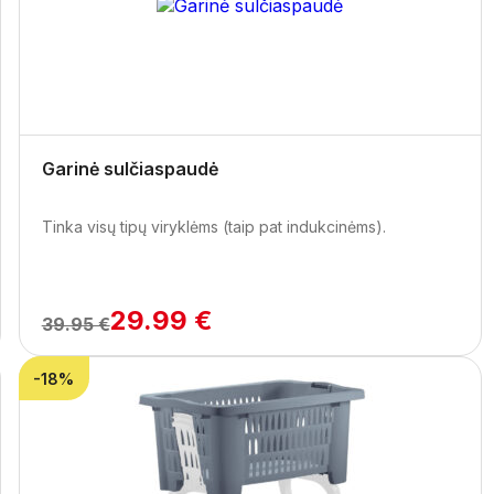
Garinė sulčiaspaudė
Tinka visų tipų viryklėms (taip pat indukcinėms).
29.99 €
39.95 €
-18%