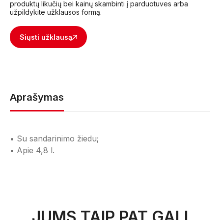
produktų likučių bei kainų skambinti į parduotuves arba
užpildykite užklausos formą.
Siųsti užklausą
Aprašymas
• Su sandarinimo žiedu;
• Apie 4,8 l.
JUMS TAIP PAT GALI