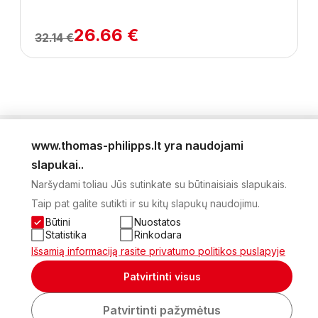
26.66 €
32.14 €
www.thomas-philipps.lt yra naudojami
LEIDINYS
slapukai..
AKTUALŪS PASIŪLYMAI
Naršydami toliau Jūs sutinkate su būtinaisiais slapukais.
NAUJIENLAIŠKIS
Taip pat galite sutikti ir su kitų slapukų naudojimu.
APIE MUS
KONTAKTAI
Būtini
Nuostatos
PRIVATUMO POLITIKA
Statistika
Rinkodara
SĄSKAITA
Išsamią informaciją rasite privatumo politikos puslapyje
2026 Visos teisės saugomos © UAB Thomas Philips Baltex
Patvirtinti visus
Sukurta:
Patvirtinti pažymėtus