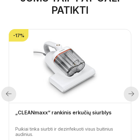
PATIKTI
-17%
Previous
Next
„CLEANmaxx“ rankinis erkučių siurblys
Puikiai tinka siurbti ir dezinfekuoti visus buitinius
audinius.