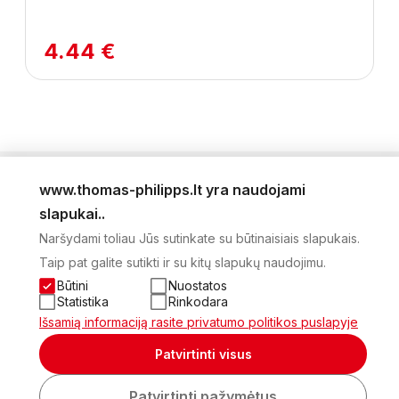
4.44 €
www.thomas-philipps.lt yra naudojami
LEIDINYS
slapukai..
AKTUALŪS PASIŪLYMAI
Naršydami toliau Jūs sutinkate su būtinaisiais slapukais.
NAUJIENLAIŠKIS
Taip pat galite sutikti ir su kitų slapukų naudojimu.
APIE MUS
KONTAKTAI
Būtini
Nuostatos
PRIVATUMO POLITIKA
Statistika
Rinkodara
SĄSKAITA
Išsamią informaciją rasite privatumo politikos puslapyje
2026 Visos teisės saugomos © UAB Thomas Philips Baltex
Patvirtinti visus
Sukurta:
Patvirtinti pažymėtus