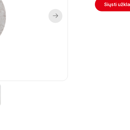
Siųsti užkl
Next