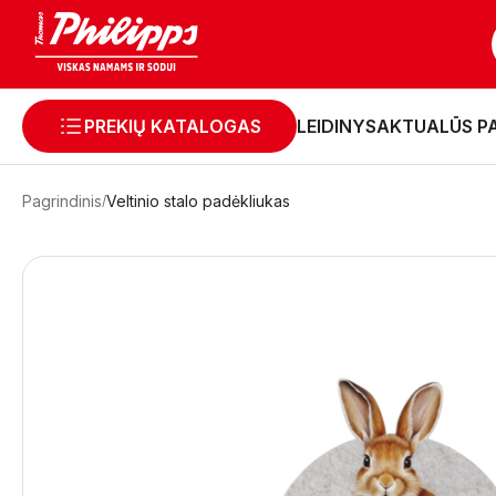
PREKIŲ KATALOGAS
LEIDINYS
AKTUALŪS P
Pagrindinis
Veltinio stalo padėkliukas