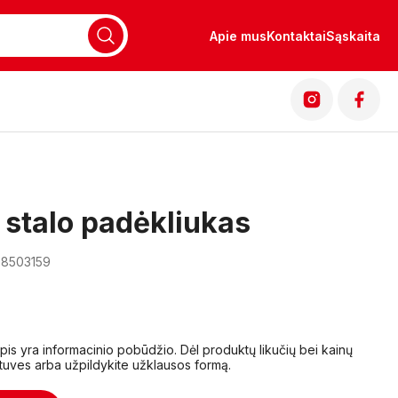
Apie mus
Kontaktai
Sąskaita
o stalo padėkliukas
08503159
lapis yra informacinio pobūdžio. Dėl produktų likučių bei kainų
tuves arba užpildykite užklausos formą.