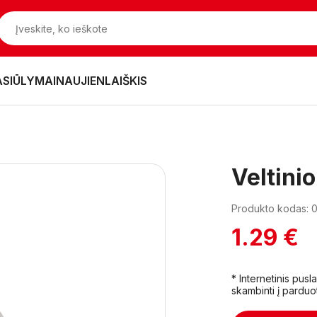
ASIŪLYMAI
NAUJIENLAIŠKIS
Veltini
Produkto kodas: 
1.29 €
* Internetinis pus
skambinti į parduo