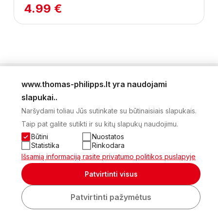
4.99 €
www.thomas-philipps.lt yra naudojami
LEIDINYS
slapukai..
AKTUALŪS PASIŪLYMAI
Naršydami toliau Jūs sutinkate su būtinaisiais slapukais.
NAUJIENLAIŠKIS
Taip pat galite sutikti ir su kitų slapukų naudojimu.
APIE MUS
KONTAKTAI
Būtini
Nuostatos
PRIVATUMO POLITIKA
Statistika
Rinkodara
SĄSKAITA
Išsamią informaciją rasite privatumo politikos puslapyje
2026 Visos teisės saugomos © UAB Thomas Philips Baltex
Patvirtinti visus
Sukurta:
Patvirtinti pažymėtus