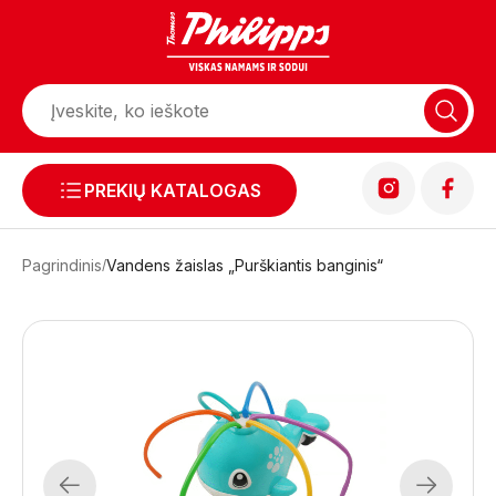
PREKIŲ KATALOGAS
Pagrindinis
Vandens žaislas „Purškiantis banginis“
Previous
Next