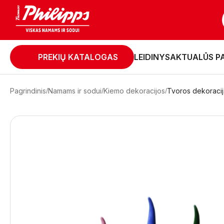
PREKIŲ KATALOGAS
LEIDINYS
AKTUALŪS P
Pagrindinis
Namams ir sodui
Kiemo dekoracijos
Tvoros dekoracij