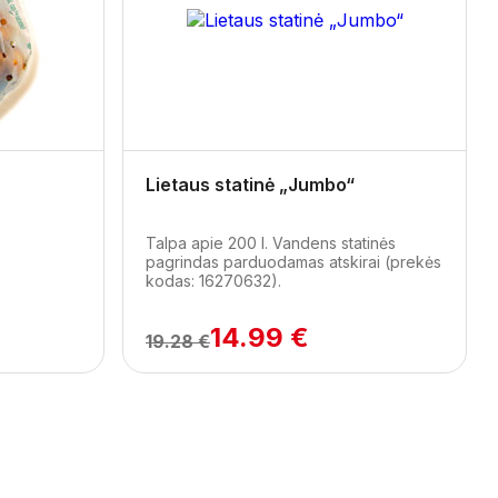
Next
Lietaus statinė „Jumbo“
Talpa apie 200 l. Vandens statinės
pagrindas parduodamas atskirai (prekės
kodas: 16270632).
14.99 €
19.28 €