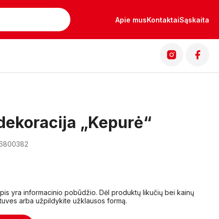
Apie mus
Kontaktai
Sąskaita
dekoracija „Kepurė“
16800382
lapis yra informacinio pobūdžio. Dėl produktų likučių bei kainų
tuves arba užpildykite užklausos formą.