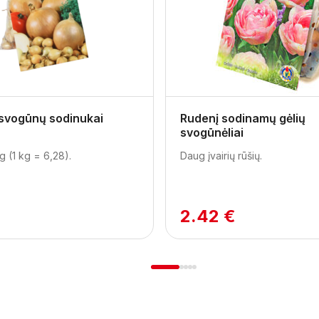
 svogūnų sodinukai
Rudenį sodinamų gėlių
svogūnėliai
g (1 kg = 6,28).
Daug įvairių rūšių.
2.42 €
1
2
3
4
5