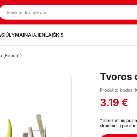
ASIŪLYMAI
NAUJIENLAIŠKIS
a „Kepurė“
Tvoros 
Produkto kodas: 
3.19 €
* Internetinis pus
skambinti į parduo