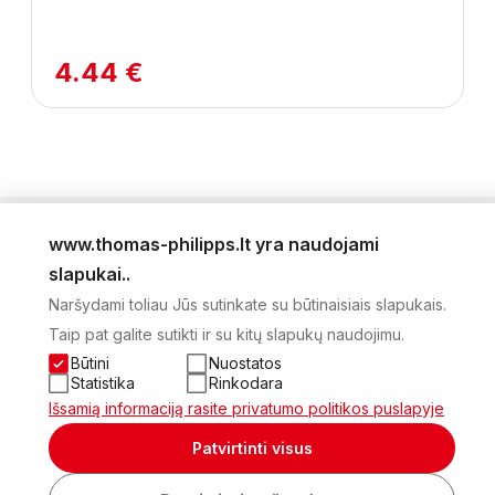
4.44 €
www.thomas-philipps.lt yra naudojami
LEIDINYS
slapukai..
AKTUALŪS PASIŪLYMAI
Naršydami toliau Jūs sutinkate su būtinaisiais slapukais.
NAUJIENLAIŠKIS
Taip pat galite sutikti ir su kitų slapukų naudojimu.
APIE MUS
KONTAKTAI
Būtini
Nuostatos
PRIVATUMO POLITIKA
Statistika
Rinkodara
SĄSKAITA
Išsamią informaciją rasite privatumo politikos puslapyje
2026 Visos teisės saugomos © UAB Thomas Philips Baltex
Patvirtinti visus
Sukurta: