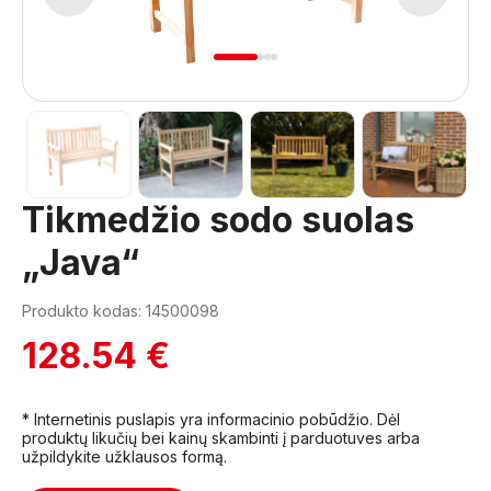
1
2
3
4
Tikmedžio sodo suolas
„Java“
Produkto kodas: 14500098
128.54 €
* Internetinis puslapis yra informacinio pobūdžio. Dėl
produktų likučių bei kainų skambinti į parduotuves arba
užpildykite užklausos formą.