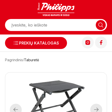
PREKIŲ KATALOGAS
Pagrindinis
Taburetė
Previous
Next