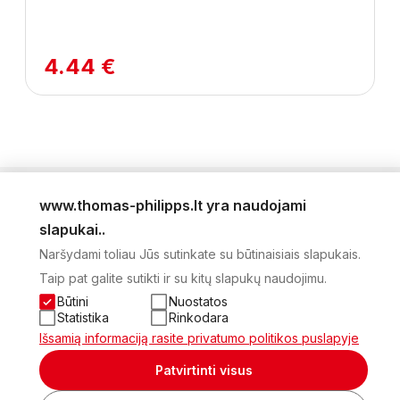
4.44 €
www.thomas-philipps.lt yra naudojami
LEIDINYS
slapukai..
AKTUALŪS PASIŪLYMAI
Naršydami toliau Jūs sutinkate su būtinaisiais slapukais.
NAUJIENLAIŠKIS
Taip pat galite sutikti ir su kitų slapukų naudojimu.
APIE MUS
KONTAKTAI
Būtini
Nuostatos
PRIVATUMO POLITIKA
Statistika
Rinkodara
SĄSKAITA
Išsamią informaciją rasite privatumo politikos puslapyje
2026 Visos teisės saugomos © UAB Thomas Philips Baltex
Patvirtinti visus