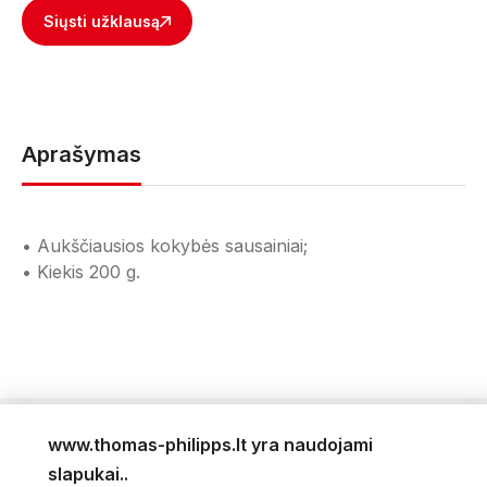
Siųsti užklausą
Aprašymas
• Aukščiausios kokybės sausainiai;
• Kiekis 200 g.
www.thomas-philipps.lt yra naudojami
LEIDINYS
slapukai..
AKTUALŪS PASIŪLYMAI