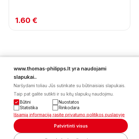
1.60 €
www.thomas-philipps.lt yra naudojami
LEIDINYS
slapukai..
AKTUALŪS PASIŪLYMAI
Naršydami toliau Jūs sutinkate su būtinaisiais slapukais.
NAUJIENLAIŠKIS
Taip pat galite sutikti ir su kitų slapukų naudojimu.
APIE MUS
KONTAKTAI
Būtini
Nuostatos
PRIVATUMO POLITIKA
Statistika
Rinkodara
SĄSKAITA
Išsamią informaciją rasite privatumo politikos puslapyje
2026 Visos teisės saugomos © UAB Thomas Philips Baltex
Patvirtinti visus
Sukurta: