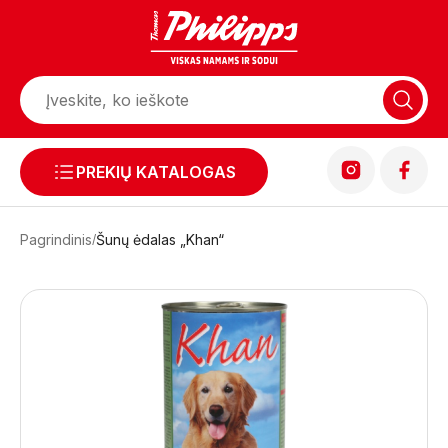
PREKIŲ KATALOGAS
Pagrindinis
Šunų ėdalas „Khan“