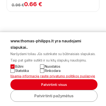
0.66 €
0.96 €
www.thomas-philipps.lt yra naudojami
LEIDINYS
slapukai..
AKTUALŪS PASIŪLYMAI
Naršydami toliau Jūs sutinkate su būtinaisiais slapukais.
NAUJIENLAIŠKIS
Taip pat galite sutikti ir su kitų slapukų naudojimu.
APIE MUS
KONTAKTAI
Būtini
Nuostatos
PRIVATUMO POLITIKA
Statistika
Rinkodara
SĄSKAITA
Išsamią informaciją rasite privatumo politikos puslapyje
2026 Visos teisės saugomos © UAB Thomas Philips Baltex
Patvirtinti visus
Sukurta:
Patvirtinti pažymėtus