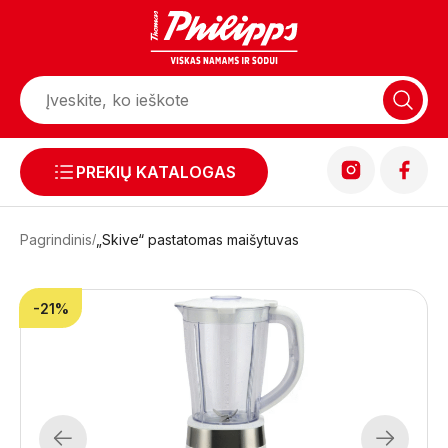
PREKIŲ KATALOGAS
Pagrindinis
„Skive“ pastatomas maišytuvas
-21%
Previous
Next