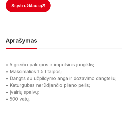
Siųsti užklausą
Aprašymas
• 5 greičio pakopos ir impulsinis jungiklis;
• Maksimalios 1,5 l talpos;
• Dangtis su užpildymo anga ir dozavimo dangteliu;
• Keturgubas nerūdijančio plieno peilis;
• Įvairių spalvų;
• 500 vatų.