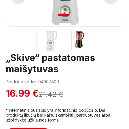
1
2
„Skive“ pastatomas
maišytuvas
Produkto kodas: 04007809
16.99 €
21.42 €
* Internetinis puslapis yra informacinio pobūdžio. Dėl
produktų likučių bei kainų skambinti į parduotuves arba
užpildykite užklausos formą.