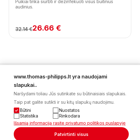
Puikiai tinka siurbti ir dezinfekuoti visus buitinius
audinius.
26.66 €
32.14 €
www.thomas-philipps.lt yra naudojami
LEIDINYS
slapukai..
AKTUALŪS PASIŪLYMAI
Naršydami toliau Jūs sutinkate su būtinaisiais slapukais.
NAUJIENLAIŠKIS
Taip pat galite sutikti ir su kitų slapukų naudojimu.
APIE MUS
KONTAKTAI
Būtini
Nuostatos
PRIVATUMO POLITIKA
Statistika
Rinkodara
SĄSKAITA
Išsamią informaciją rasite privatumo politikos puslapyje
2026 Visos teisės saugomos © UAB Thomas Philips Baltex
Patvirtinti visus