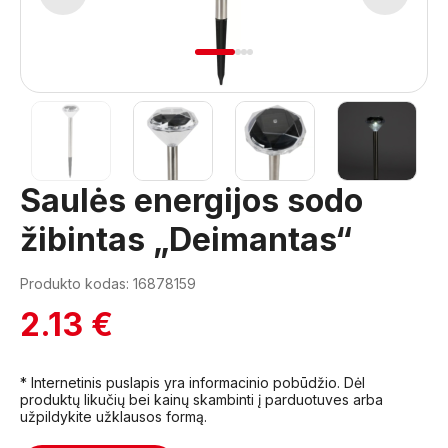
1
2
3
4
Saulės energijos sodo
žibintas „Deimantas“
Produkto kodas: 16878159
2.13 €
* Internetinis puslapis yra informacinio pobūdžio. Dėl
produktų likučių bei kainų skambinti į parduotuves arba
užpildykite užklausos formą.