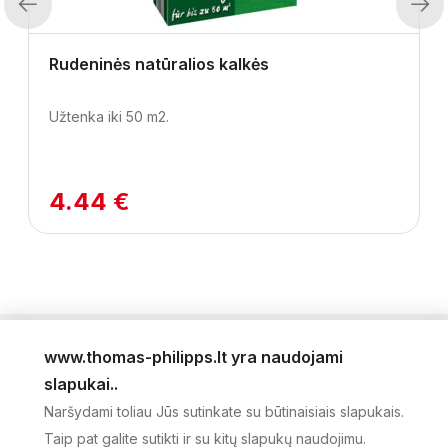
Previous
Next
Rudeninės natūralios kalkės
Užtenka iki 50 m2.
4.44 €
www.thomas-philipps.lt yra naudojami
LEIDINYS
slapukai..
AKTUALŪS PASIŪLYMAI
Naršydami toliau Jūs sutinkate su būtinaisiais slapukais.
NAUJIENLAIŠKIS
Taip pat galite sutikti ir su kitų slapukų naudojimu.
APIE MUS