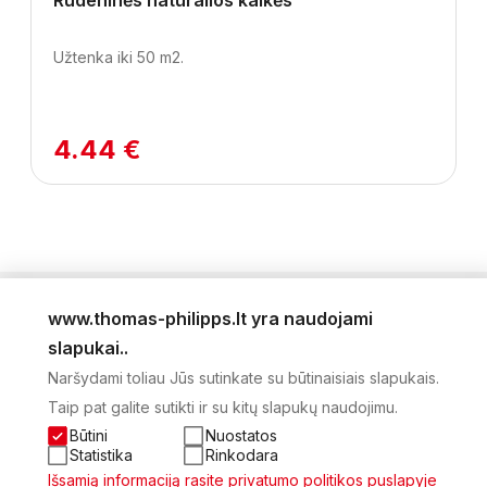
Rudeninės natūralios kalkės
Užtenka iki 50 m2.
4.44 €
www.thomas-philipps.lt yra naudojami
LEIDINYS
slapukai..
AKTUALŪS PASIŪLYMAI
Naršydami toliau Jūs sutinkate su būtinaisiais slapukais.
NAUJIENLAIŠKIS
Taip pat galite sutikti ir su kitų slapukų naudojimu.
APIE MUS
KONTAKTAI
Būtini
Nuostatos
PRIVATUMO POLITIKA
Statistika
Rinkodara
SĄSKAITA
Išsamią informaciją rasite privatumo politikos puslapyje