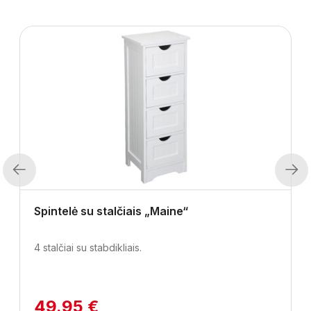
Previous
Next
Spintelė su stalčiais „Maine“
4 stalčiai su stabdikliais.
49.95 €