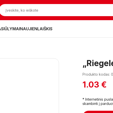
ASIŪLYMAI
NAUJIENLAIŠKIS
„Riegel
Produkto kodas: 
1.03 €
* Internetinis pus
skambinti į parduo