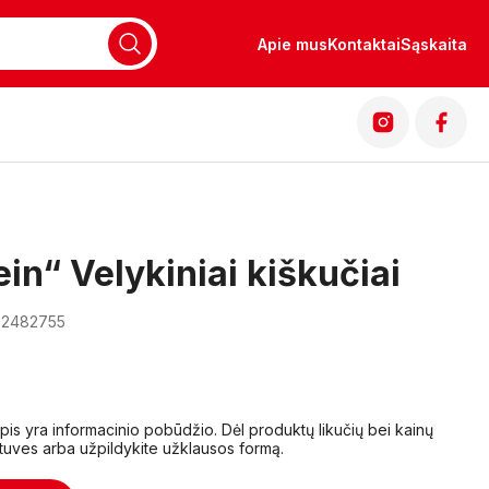
Apie mus
Kontaktai
Sąskaita
ein“ Velykiniai kiškučiai
02482755
lapis yra informacinio pobūdžio. Dėl produktų likučių bei kainų
tuves arba užpildykite užklausos formą.