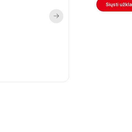
Siųsti užkl
Next