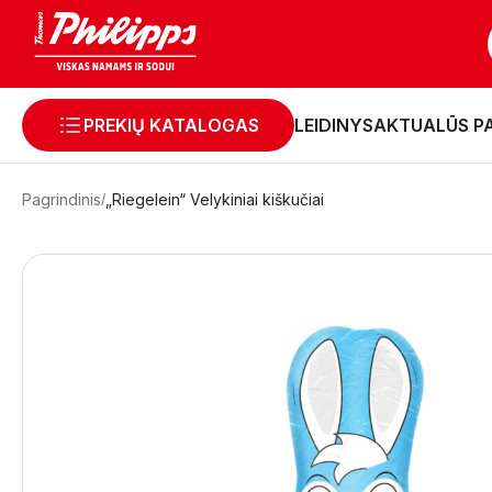
PREKIŲ KATALOGAS
LEIDINYS
AKTUALŪS P
Pagrindinis
„Riegelein“ Velykiniai kiškučiai