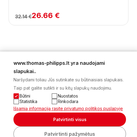
26.66 €
32.14 €
www.thomas-philipps.lt yra naudojami
LEIDINYS
slapukai..
AKTUALŪS PASIŪLYMAI
Naršydami toliau Jūs sutinkate su būtinaisiais slapukais.
NAUJIENLAIŠKIS
Taip pat galite sutikti ir su kitų slapukų naudojimu.
APIE MUS
KONTAKTAI
Būtini
Nuostatos
PRIVATUMO POLITIKA
Statistika
Rinkodara
SĄSKAITA
Išsamią informaciją rasite privatumo politikos puslapyje
2026 Visos teisės saugomos © UAB Thomas Philips Baltex
Patvirtinti visus
Sukurta:
Patvirtinti pažymėtus