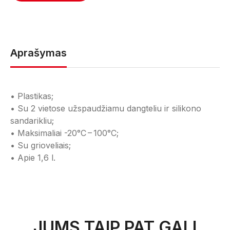
Aprašymas
• Plastikas;
• Su 2 vietose užspaudžiamu dangteliu ir silikono
sandarikliu;
• Maksimaliai -20°C – 100°C;
• Su grioveliais;
• Apie 1,6 l.
JUMS TAIP PAT GALI