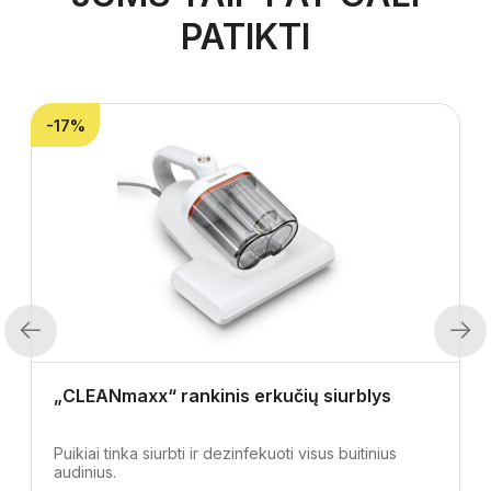
PATIKTI
-17%
Previous
Next
„CLEANmaxx“ rankinis erkučių siurblys
Puikiai tinka siurbti ir dezinfekuoti visus buitinius
audinius.