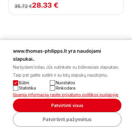
28.33 €
35.72 €
www.thomas-philipps.lt yra naudojami
LEIDINYS
slapukai..
AKTUALŪS PASIŪLYMAI
Naršydami toliau Jūs sutinkate su būtinaisiais slapukais.
NAUJIENLAIŠKIS
Taip pat galite sutikti ir su kitų slapukų naudojimu.
APIE MUS
KONTAKTAI
Būtini
Nuostatos
PRIVATUMO POLITIKA
Statistika
Rinkodara
SĄSKAITA
Išsamią informaciją rasite privatumo politikos puslapyje
2026 Visos teisės saugomos © UAB Thomas Philips Baltex
Patvirtinti visus
Sukurta:
Patvirtinti pažymėtus