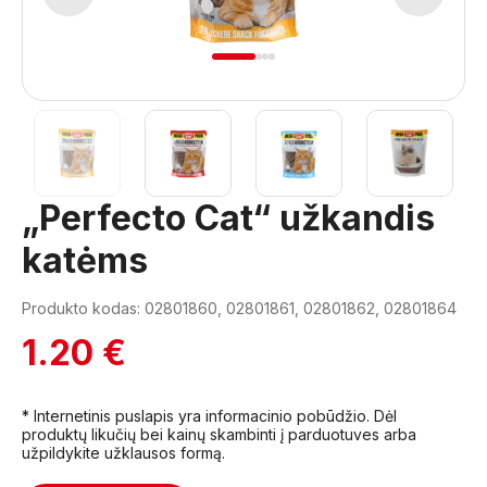
1
2
3
4
„Perfecto Cat“ užkandis
katėms
Produkto kodas: 02801860, 02801861, 02801862, 02801864
1.20 €
* Internetinis puslapis yra informacinio pobūdžio. Dėl
produktų likučių bei kainų skambinti į parduotuves arba
užpildykite užklausos formą.