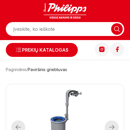
PREKIŲ KATALOGAS
Pagrindinis
Paviršinis griebtuvas
Previous
Next