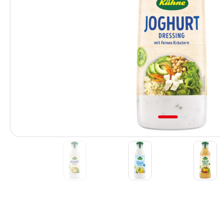
Previous
1
2
3
4