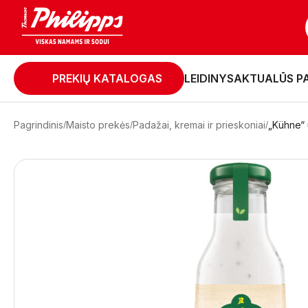
PREKIŲ KATALOGAS
LEIDINYS
AKTUALŪS P
Pagrindinis
Maisto prekės
Padažai, kremai ir prieskoniai
„Kühne“ 