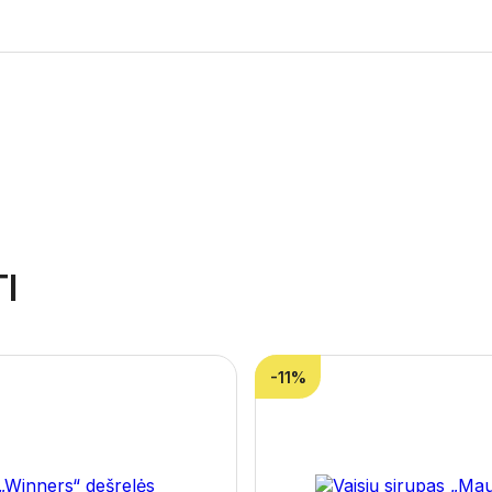
I
-11%