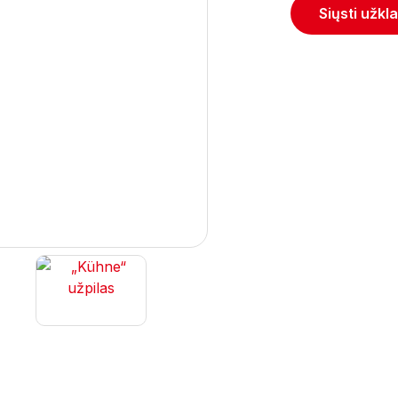
Siųsti užkl
Next