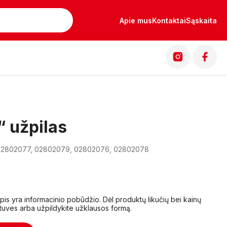
Apie mus
Kontaktai
Sąskaita
 užpilas
 02802077, 02802079, 02802076, 02802078
lapis yra informacinio pobūdžio. Dėl produktų likučių bei kainų
tuves arba užpildykite užklausos formą.