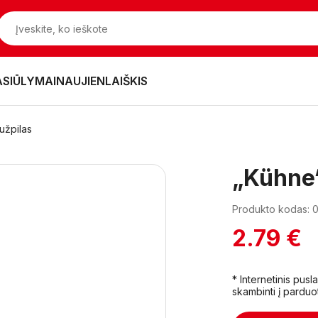
ASIŪLYMAI
NAUJIENLAIŠKIS
užpilas
„Kühne“
Produkto kodas:
2.79 €
* Internetinis pus
skambinti į parduo