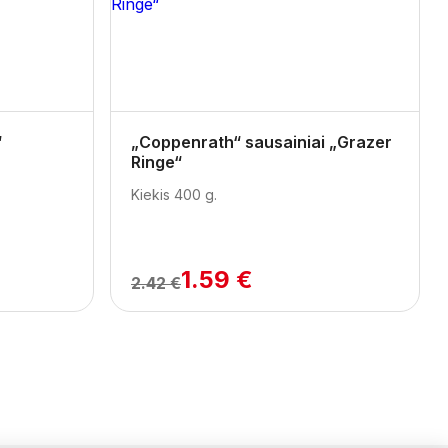
Next
“
„Coppenrath“ sausainiai „Grazer
Ringe“
Kiekis 400 g.
1.59 €
2.42 €