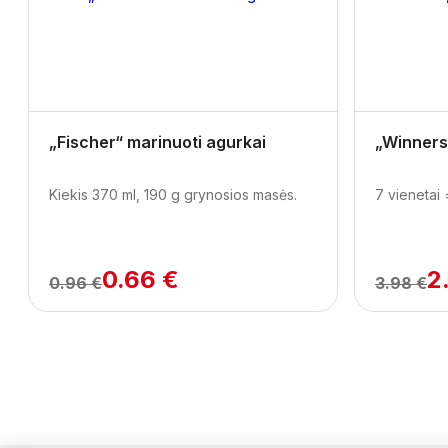
Previous
„Fischer“ marinuoti agurkai
„Winners
Kiekis 370 ml, 190 g grynosios masės.
7 vienetai 
0.66 €
2
0.96 €
3.98 €