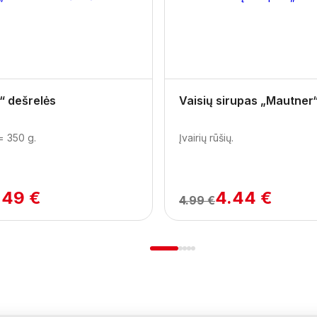
“ dešrelės
Vaisių sirupas „Mautner
= 350 g.
Įvairių rūšių.
.49 €
4.44 €
4.99 €
1
2
3
4
5