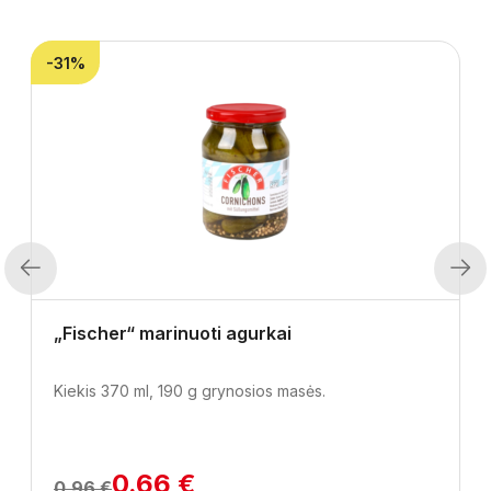
-31%
Previous
Next
„Fischer“ marinuoti agurkai
Kiekis 370 ml, 190 g grynosios masės.
0.66 €
0.96 €