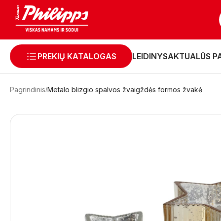
PREKIŲ KATALOGAS
LEIDINYS
AKTUALŪS P
Pagrindinis
Metalo blizgio spalvos žvaigždės formos žvakė