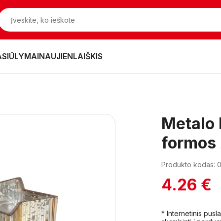
ASIŪLYMAI
NAUJIENLAIŠKIS
Metalo 
formos
Produkto kodas: 
4.26 €
* Internetinis pus