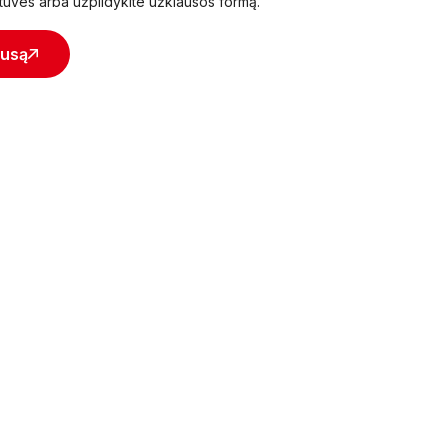
tuves arba užpildykite užklausos formą.
ausą