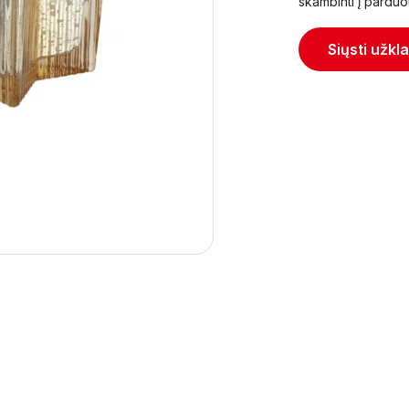
skambinti į parduo
Siųsti užkl