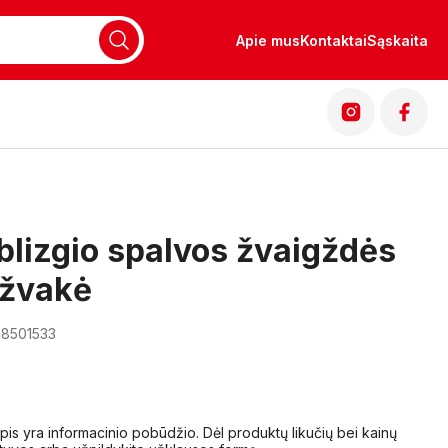
Apie mus
Kontaktai
Sąskaita
blizgio spalvos žvaigždės
 žvakė
08501533
lapis yra informacinio pobūdžio. Dėl produktų likučių bei kainų