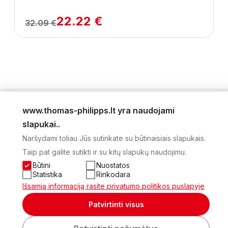
22.22 €
32.09 €
www.thomas-philipps.lt yra naudojami
LEIDINYS
slapukai..
AKTUALŪS PASIŪLYMAI
Naršydami toliau Jūs sutinkate su būtinaisiais slapukais.
NAUJIENLAIŠKIS
Taip pat galite sutikti ir su kitų slapukų naudojimu.
APIE MUS
KONTAKTAI
Būtini
Nuostatos
PRIVATUMO POLITIKA
Statistika
Rinkodara
SĄSKAITA
Išsamią informaciją rasite privatumo politikos puslapyje
2026 Visos teisės saugomos © UAB Thomas Philips Baltex
Patvirtinti visus
Sukurta: