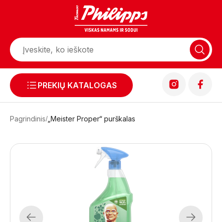
PREKIŲ KATALOGAS
Pagrindinis
„Meister Proper“ purškalas
Previous
Next