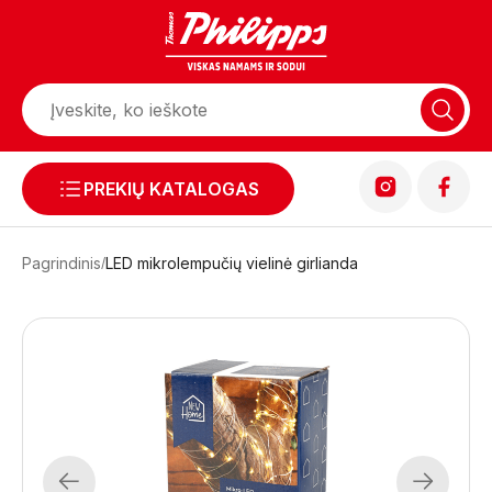
PREKIŲ KATALOGAS
Pagrindinis
LED mikrolempučių vielinė girlianda
Previous
Next